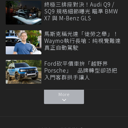
終極三排座對決！Audi Q9 /
SQ9 規格細節曝光 瞄準 BMW
X7 與 M-Benz GLS
馬斯克稱光達「徒勞之舉」！
Waymo執行長嗆：純視覺難達
真正自動駕駛
Ford砍平價車拚「越野界
Porsche」 品牌轉型卻恐把
入門客群拱手讓人
More