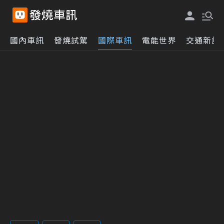
國內車訊
發燒試駕
國際車訊
電能世界
交通新訊