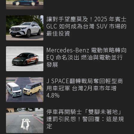
讓對手望塵莫及！2025 年賓士
GLC 如何成為台灣 SUV 市場的
最佳投資
Mercedes-Benz 電動策略轉向
EQ 命名淡出 燃油與電動並行
發展
J SPACE翻轉戰局奪回輕型商
用車冠軍 台灣2月車市年增
4.8%
停車再開騎士「雙腳未著地」
遭罰引民怨！警回覆：這是規
定