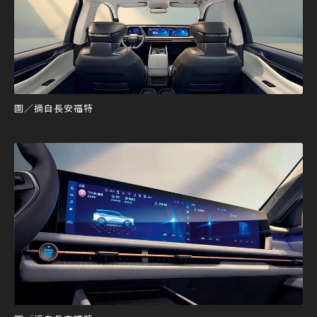
圖／摘自長安福特