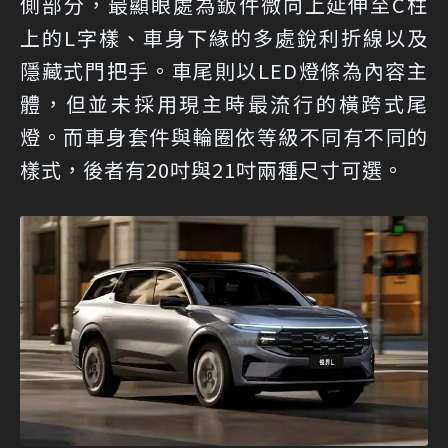
側部分，最顯眼處為鈑件微向上延伸至C柱
上的L字樣、車身下緣的多處銳利折線以及
隱藏式門把手。車尾則以LED燈條為內容主
體，但並未採用現主時最流行的橫跨式尾
燈。而車身套件與輪圈依等級不同有不同的
樣式，後者有20吋與21吋兩種尺寸可選。