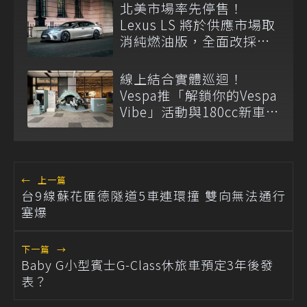
北美市場率先停售！
Lexus LS 將於供應市場取
消純燃油版，全面改採單
一油電動力
線上結合實體巡迴！
Vespa推「解鎖你的Vespa
Vibe」活動與180cc新車全
台展示
←
上一篇
台9線蘇花匯德隧道5車連環撞 雙向無法通行
塞爆
下一篇
→
Baby G小型賓士G-Class休旅車預定3年後發
表？