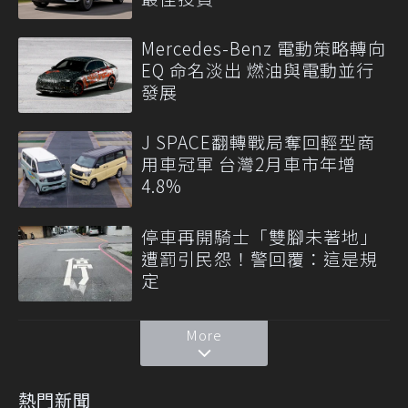
Mercedes-Benz 電動策略轉向
EQ 命名淡出 燃油與電動並行
發展
J SPACE翻轉戰局奪回輕型商
用車冠軍 台灣2月車市年增
4.8%
停車再開騎士「雙腳未著地」
遭罰引民怨！警回覆：這是規
定
More
熱門新聞