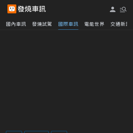
國內車訊
發燒試駕
國際車訊
電能世界
交通新訊