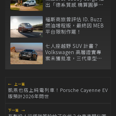
出「德系質感 精算圓夢」
與「打天下」專案
福斯商旅曾評估 ID. Buzz
燃油增程版，最終因 MEB
平台限制作罷！
七人座越野 SUV 計畫？
Volkswagen 高層證實專
案未獲批准，三代車型不
排除重啟！
←
上一篇
凱燕也搭上純電列車！Porsche Cayenne EV
版預計2026年問世
下一篇
→