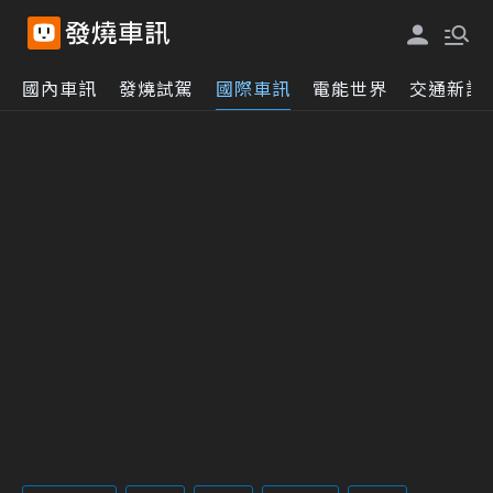
國內車訊
發燒試駕
國際車訊
電能世界
交通新訊