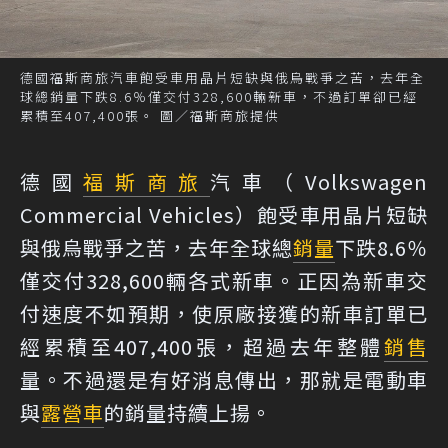
德國福斯商旅汽車飽受車用晶片短缺與俄烏戰爭之苦，去年全
球總銷量下跌8.6％僅交付328,600輛新車，不過訂單卻已經
累積至407,400張。 圖／福斯商旅提供
德國
福斯商旅
汽車（Volkswagen
Commercial Vehicles）飽受車用晶片短缺
與俄烏戰爭之苦，去年全球總
銷量
下跌8.6％
僅交付328,600輛各式新車。正因為新車交
付速度不如預期，使原廠接獲的新車訂單已
經累積至407,400張，超過去年整體
銷售
量。不過還是有好消息傳出，那就是電動車
與
露營車
的銷量持續上揚。