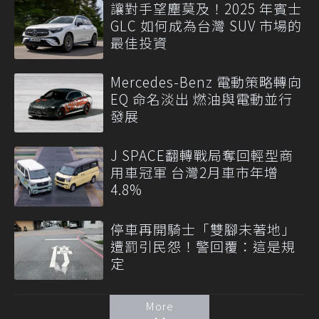
讓對手望塵莫及！2025 年賓士
GLC 如何成為台灣 SUV 市場的
最佳投資
Mercedes-Benz 電動策略轉向
EQ 命名淡出 燃油與電動並行
發展
J SPACE翻轉戰局奪回輕型商
用車冠軍 台灣2月車市年增
4.8%
停車再開騎士「雙腳未著地」
遭罰引民怨！警回覆：這是規
定
More