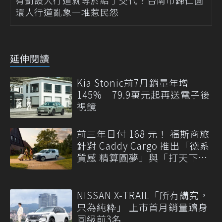
有劃設人行道就等於給了交代？台南市歸仁圓
環人行道亂象一堆惹民怨
延伸閱讀
Kia Stonic前7月銷量年增
145% 79.9萬元起再送電子後
視鏡
前三年日付 168 元！ 福斯商旅
針對 Caddy Cargo 推出「德系
質感 精算圓夢」與「打天下」
專案
NISSAN X-TRAIL「所有講究，
只為純粋」 上市首月銷量躋身
同級前3名