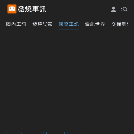
國內車訊
發燒試駕
國際車訊
電能世界
交通新訊