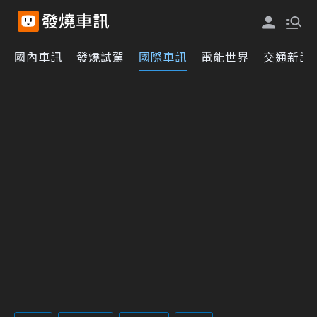
國內車訊
發燒試駕
國際車訊
電能世界
交通新訊