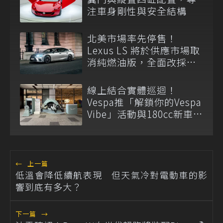
注車身剛性與安全結構
北美市場率先停售！
Lexus LS 將於供應市場取
消純燃油版，全面改採單
一油電動力
線上結合實體巡迴！
Vespa推「解鎖你的Vespa
Vibe」活動與180cc新車全
台展示
←
上一篇
低溫會降低續航表現 但天氣冷對電動車的影
響到底有多大？
下一篇
→