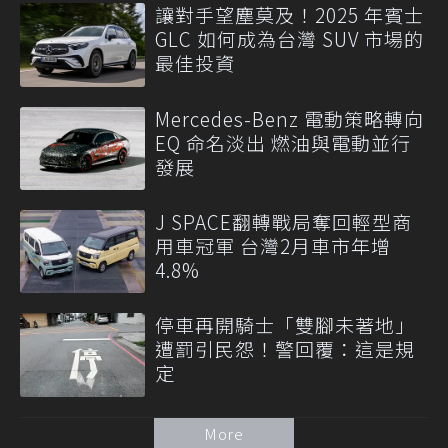
讓對手望塵莫及！2025 年賓士
GLC 如何成為台灣 SUV 市場的
最佳投資
Mercedes-Benz 電動策略轉向
EQ 命名淡出 燃油與電動並行
發展
J SPACE翻轉戰局奪回輕型商
用車冠軍 台灣2月車市年增
4.8%
停車再開騎士「雙腳未著地」
遭罰引民怨！警回覆：這是規
定
More