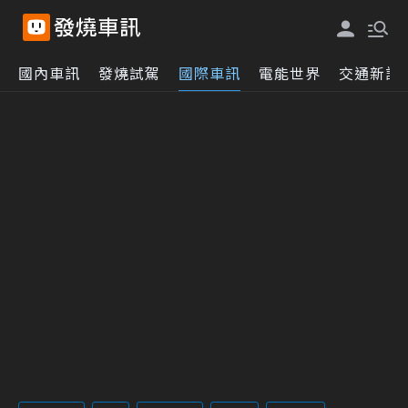
國內車訊
發燒試駕
國際車訊
電能世界
交通新訊