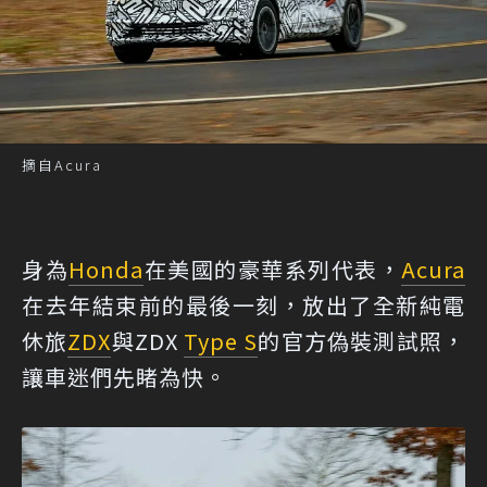
摘自Acura
身為
Honda
在美國的豪華系列代表，
Acura
在去年結束前的最後一刻，放出了全新純電
休旅
ZDX
與ZDX
Type S
的官方偽裝測試照，
讓車迷們先睹為快。