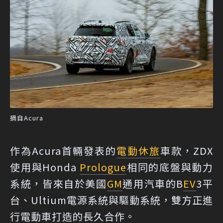
摘自Acura
作為Acura首輛發表的
電動休旅
車款，ZDX
使用與Honda
Prologue
相同的底盤與動力
系統，皆來自於美國
GM
通用汽車的B
EV
3平
台、Ultium電源系統與驅動系統，雙方正進
行電動車打造的長久合作。