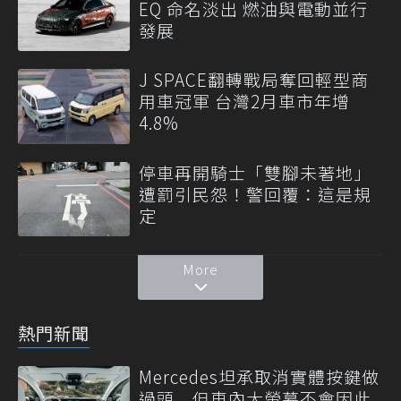
EQ 命名淡出 燃油與電動並行
發展
J SPACE翻轉戰局奪回輕型商
用車冠軍 台灣2月車市年增
4.8%
停車再開騎士「雙腳未著地」
遭罰引民怨！警回覆：這是規
定
More
熱門新聞
Mercedes坦承取消實體按鍵做
過頭 但車內大螢幕不會因此