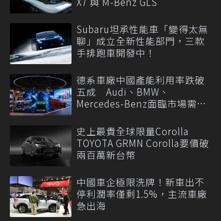
X7 與 M-Benz GLS
Subaru坦承性能車「變得太無
聊」成立全新性能部門，三款
手排跑車開發中！
德系車廠中國產能利用率跌破
五成 Audi、BMW、
Mercedes-Benz面臨市場需求
轉變
史上最貴全球限量Corolla
TOYOTA GRMN Corolla要價破
兩百萬新台幣
中國車企極限洗牌！新車出不
停利潤率僅剩1.5%，主流車廠
急出海