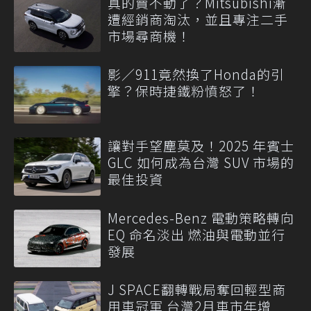
真的賣不動了？Mitsubishi漸
遭經銷商淘汰，並且專注二手
市場尋商機！
影／911竟然換了Honda的引
擎？保時捷鐵粉憤怒了！
讓對手望塵莫及！2025 年賓士
GLC 如何成為台灣 SUV 市場的
最佳投資
Mercedes-Benz 電動策略轉向
EQ 命名淡出 燃油與電動並行
發展
J SPACE翻轉戰局奪回輕型商
用車冠軍 台灣2月車市年增