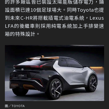
的許多廠區皆已裝設太陽能板儲存電力，鋪
設面積已達10個足球場大。同時Toyota也提
到未來C-HR將搭載插電式油電系統，Lexus
LFA的後繼車則採用純電系統加上手排變速
箱的特殊設計。
圖／TOYOTA