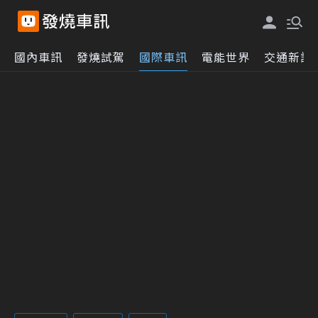
國內車訊
發燒試駕
國際車訊
電能世界
交通新訊