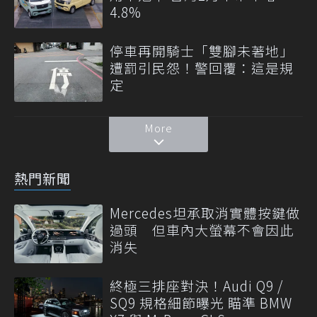
4.8%
停車再開騎士「雙腳未著地」
遭罰引民怨！警回覆：這是規
定
More
熱門新聞
Mercedes坦承取消實體按鍵做
過頭 但車內大螢幕不會因此
消失
終極三排座對決！Audi Q9 /
SQ9 規格細節曝光 瞄準 BMW