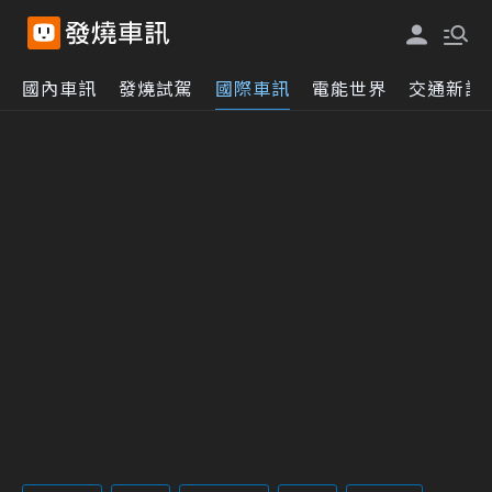
國內車訊
發燒試駕
國際車訊
電能世界
交通新訊