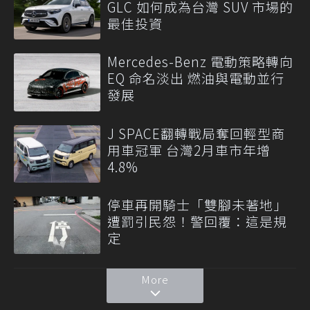
GLC 如何成為台灣 SUV 市場的
最佳投資
Mercedes-Benz 電動策略轉向
EQ 命名淡出 燃油與電動並行
發展
J SPACE翻轉戰局奪回輕型商
用車冠軍 台灣2月車市年增
4.8%
停車再開騎士「雙腳未著地」
遭罰引民怨！警回覆：這是規
定
More