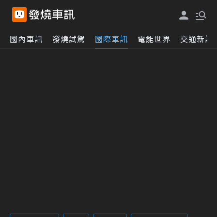
國內車訊
發燒試駕
國際車訊
電能世界
交通新訊