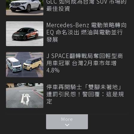
GLC 如何成為台灣 SUV 市場的
最佳投資
Mercedes-Benz 電動策略轉向
EQ 命名淡出 燃油與電動並行
發展
J SPACE翻轉戰局奪回輕型商
用車冠軍 台灣2月車市年增
4.8%
停車再開騎士「雙腳未著地」
遭罰引民怨！警回覆：這是規
定
More