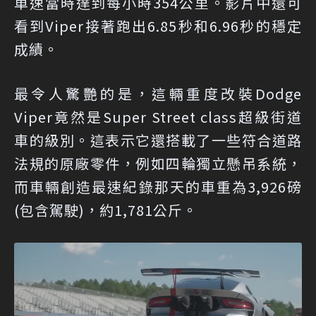
車速當時達到每小時354公里。影片中還可
看到Viper接著跑出6.85秒和6.96秒的穩定
成績。
最令人驚艷的是，這輛重度改裝Dodge
Viper竟然是Super Street class超級街道
車的級別。這表示它還搭載了一些符合道路
法規的原廠零件，例如四輪獨立懸吊系統，
而車輛創造最速紀錄那天的車重為3,926磅
(包含駕駛)，約1,781公斤。