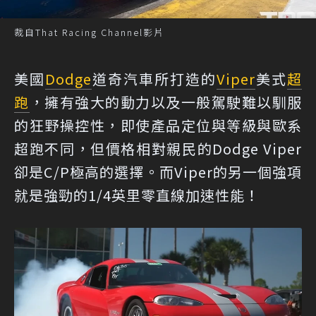
裁自That Racing Channel影片
美國
Dodge
道奇汽車所打造的
Viper
美式
超
跑
，擁有強大的動力以及一般駕駛難以馴服
的狂野操控性，即使產品定位與等級與歐系
超跑不同，但價格相對親民的Dodge Viper
卻是C/P極高的選擇。而Viper的另一個強項
就是強勁的1/4英里零直線加速性能！