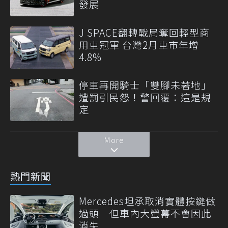
發展
J SPACE翻轉戰局奪回輕型商
用車冠軍 台灣2月車市年增
4.8%
停車再開騎士「雙腳未著地」
遭罰引民怨！警回覆：這是規
定
More
熱門新聞
Mercedes坦承取消實體按鍵做
過頭 但車內大螢幕不會因此
消失