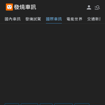
國內車訊
發燒試駕
國際車訊
電能世界
交通新訊