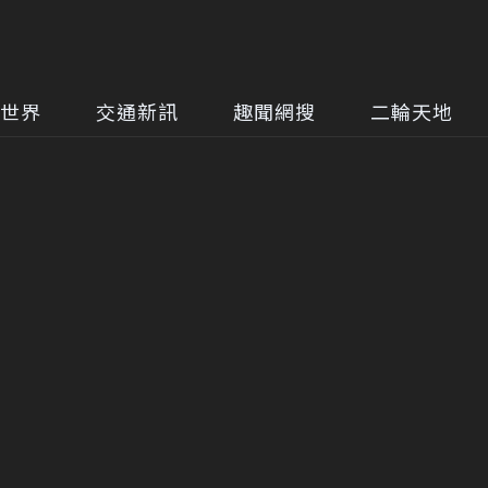
世界
交通新訊
趣聞網搜
二輪天地