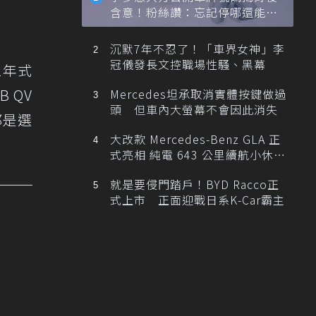
含意！粉絲讚：忘記停哪還能幫
忙找車
沉默7年不忍了！「車界女神」李
冠儀發長文控職場性騷、黑幕
2年式
B QV
Mercedes坦承取消實體按鍵做過
頭 但車內大螢幕不會因此消失
都是選
大改款 Mercedes-Benz GLA 正
式亮相 純電 643 公里續航小休
旅！
就是要侵門踏戶！BYD Racco正
式上市 正面迎戰日系K-Car霸主