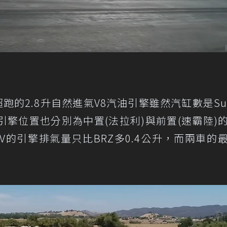
B QV超跑的2.8升自然進氣V8汽油引擎雖然汽缸數是Sub
引擎位置也分別為中置(法拉利)與前置(速霸陸)
GTB QV的引擎排氣量只比BRZ多0.4公升，而兩車的