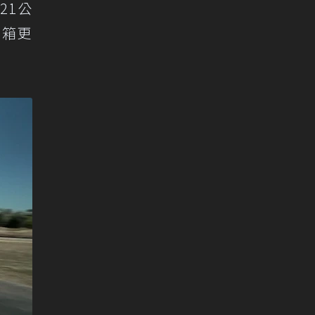
(21公
速箱更