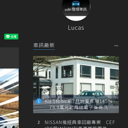
Lucas
車訊最新
Kia Stonic前7月銷量年增145%
79.9萬元起再送電子後視鏡
NISSAN推經典車回廠專案 CEF