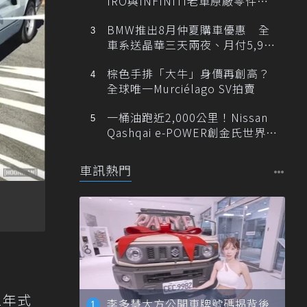
IRO與INFINITI老車原廠零件最
低1折
BMW推出8月仲夏購車優惠 全
車系送晶華三天兩夜、月付5,900
元起
棕色手排「大牛」身價再創高？
全球唯一Murciélago SV拍賣
一桶油跑近2,000公里！Nissan
Qashqai e-POWER創金氏世界紀
錄
車訊熱門
2年式
李多慧大方公開車牌號碼揭背後