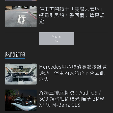
停車再開騎士「雙腳未著地」
遭罰引民怨！警回覆：這是規
定
More
熱門新聞
Mercedes坦承取消實體按鍵做
過頭 但車內大螢幕不會因此
消失
終極三排座對決！Audi Q9 /
SQ9 規格細節曝光 瞄準 BMW
X7 與 M-Benz GLS