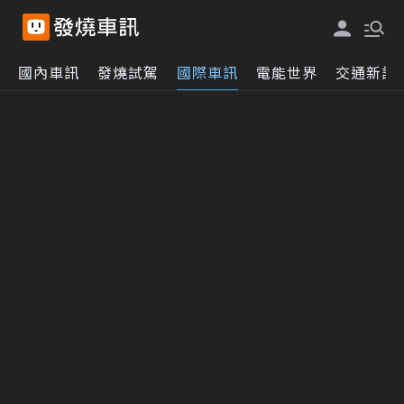
國內車訊
發燒試駕
國際車訊
電能世界
交通新訊