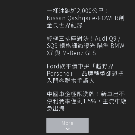
一桶油跑近2,000公里！
Nissan Qashqai e-POWER創
金氏世界紀錄
終極三排座對決！Audi Q9 /
SQ9 規格細節曝光 瞄準 BMW
X7 與 M-Benz GLS
Ford砍平價車拚「越野界
Porsche」 品牌轉型卻恐把
入門客群拱手讓人
中國車企極限洗牌！新車出不
停利潤率僅剩1.5%，主流車廠
急出海
More