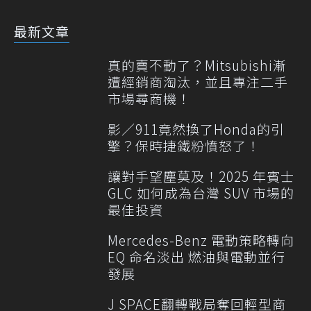
最新文章
真的賣不動了？Mitsubishi漸
遭經銷商淘汰，並且專注二手
市場尋商機！
影／911竟然換了Honda的引
擎？保時捷鐵粉憤怒了！
讓對手望塵莫及！2025 年賓士
GLC 如何成為台灣 SUV 市場的
最佳投資
Mercedes-Benz 電動策略轉向
EQ 命名淡出 燃油與電動並行
發展
J SPACE翻轉戰局奪回輕型商