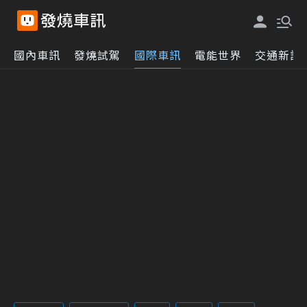
國內車訊
發燒試駕
國際車訊
電能世界
交通新訊