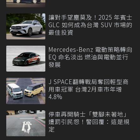
讓對手望塵莫及！2025 年賓士
GLC 如何成為台灣 SUV 市場的
最佳投資
Mercedes-Benz 電動策略轉向
EQ 命名淡出 燃油與電動並行
發展
J SPACE翻轉戰局奪回輕型商
用車冠軍 台灣2月車市年增
4.8%
停車再開騎士「雙腳未著地」
遭罰引民怨！警回覆：這是規
定