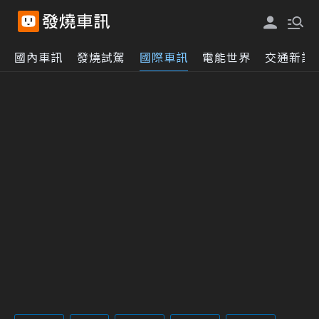
國內車訊
發燒試駕
國際車訊
電能世界
交通新訊