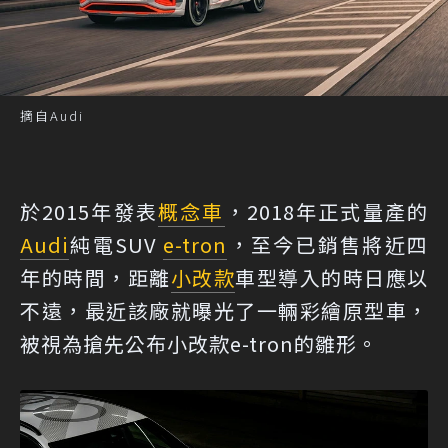
摘自Audi
於2015年發表
概念車
，2018年正式量產的
Audi
純電SUV
e-tron
，至今已銷售將近四
年的時間，距離
小改款
車型導入的時日應以
不遠，最近該廠就曝光了一輛彩繪原型車，
被視為搶先公布小改款e-tron的雛形。