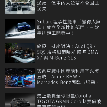
過頭 但車內大螢幕不會因此
消失
Subaru坦承性能車「變得太無
聊」成立全新性能部門，三款
手排跑車開發中！
終極三排座對決！Audi Q9 /
SQ9 規格細節曝光 瞄準 BMW
X7 與 M-Benz GLS
德系車廠中國產能利用率跌破
五成 Audi、BMW、
Mercedes-Benz面臨市場需求
轉變
史上最貴全球限量Corolla
TOYOTA GRMN Corolla要價破
兩百萬新台幣