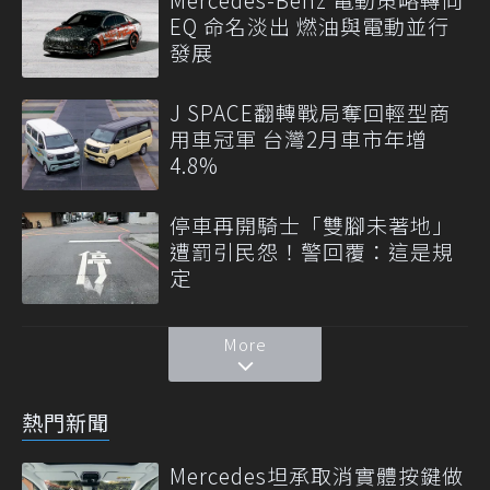
EQ 命名淡出 燃油與電動並行
發展
J SPACE翻轉戰局奪回輕型商
用車冠軍 台灣2月車市年增
4.8%
停車再開騎士「雙腳未著地」
遭罰引民怨！警回覆：這是規
定
More
熱門新聞
Mercedes坦承取消實體按鍵做