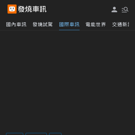
國內車訊
發燒試駕
國際車訊
電能世界
交通新訊