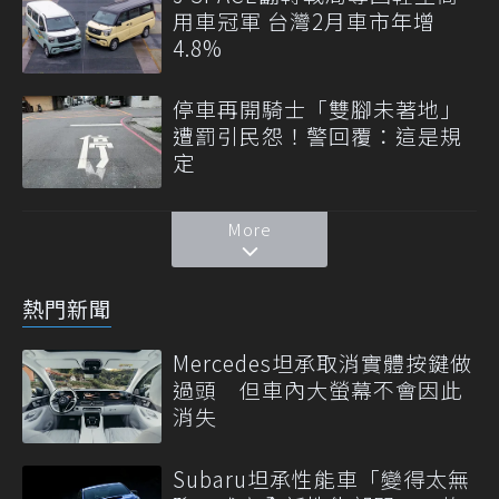
用車冠軍 台灣2月車市年增
4.8%
停車再開騎士「雙腳未著地」
遭罰引民怨！警回覆：這是規
定
More
熱門新聞
Mercedes坦承取消實體按鍵做
過頭 但車內大螢幕不會因此
消失
Subaru坦承性能車「變得太無