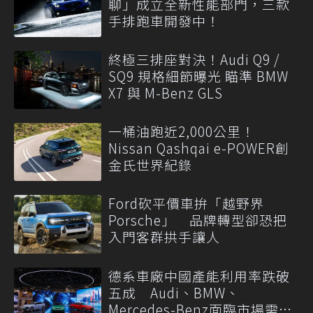
聊」成立全新性能部門，三款
手排跑車開發中！
終極三排座對決！Audi Q9 /
SQ9 規格細節曝光 瞄準 BMW
X7 與 M-Benz GLS
一桶油跑近2,000公里！
Nissan Qashqai e-POWER創
金氏世界紀錄
Ford砍平價車拚「越野界
Porsche」 品牌轉型卻恐把
入門客群拱手讓人
德系車廠中國產能利用率跌破
五成 Audi、BMW、
Mercedes-Benz面臨市場需求