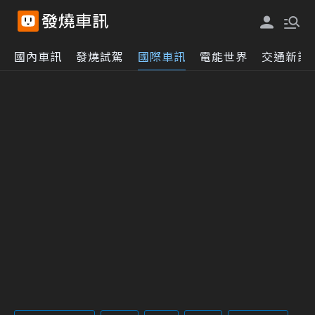
國內車訊
發燒試駕
國際車訊
電能世界
交通新訊