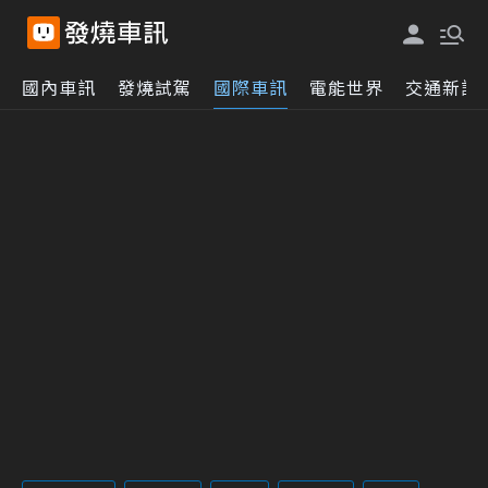
國內車訊
發燒試駕
國際車訊
電能世界
交通新訊