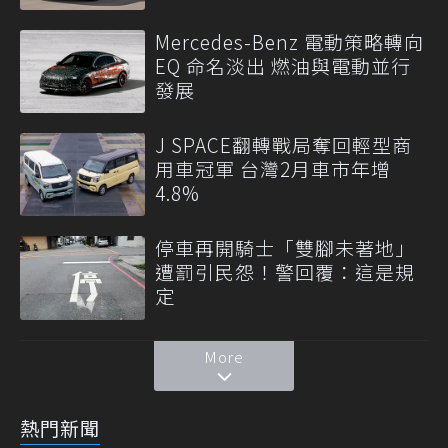
Mercedes-Benz 電動策略轉向
EQ 命名淡出 燃油與電動並行
發展
J SPACE翻轉戰局奪回輕型商
用車冠軍 台灣2月車市年增
4.8%
停車再開騎士「雙腳未著地」
遭罰引民怨！警回覆：這是規
定
More
熱門新聞