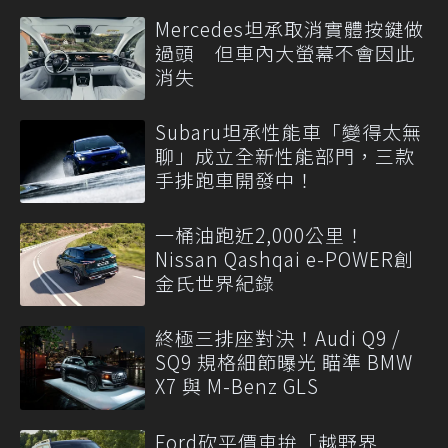
Mercedes坦承取消實體按鍵做
過頭 但車內大螢幕不會因此
消失
Subaru坦承性能車「變得太無
聊」成立全新性能部門，三款
手排跑車開發中！
一桶油跑近2,000公里！
Nissan Qashqai e-POWER創
金氏世界紀錄
終極三排座對決！Audi Q9 /
SQ9 規格細節曝光 瞄準 BMW
X7 與 M-Benz GLS
Ford砍平價車拚「越野界