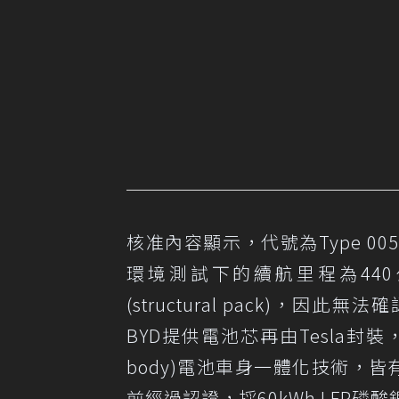
核准內容顯示，代號為Type 005
環境測試下的續航里程為44
(structural pack)
BYD提供電池芯再由Tesla封裝，
body)電池車身一體化技術，皆有
前經過認證，採60kWh LFP磷酸