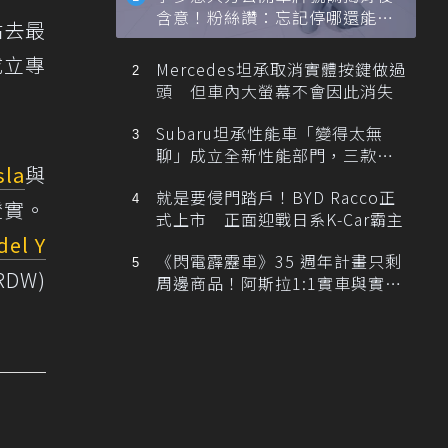
含意！粉絲讚：忘記停哪還能幫
佔去最
忙找車
成立專
Mercedes坦承取消實體按鍵做過
頭 但車內大螢幕不會因此消失
Subaru坦承性能車「變得太無
聊」成立全新性能部門，三款手
sla
與
排跑車開發中！
就是要侵門踏戶！BYD Racco正
證實。
式上市 正面迎戰日系K-Car霸主
del Y
《閃電霹靂車》35 週年計畫只剩
RDW)
周邊商品！阿斯拉1:1實車與實體
展覽雙雙喊卡