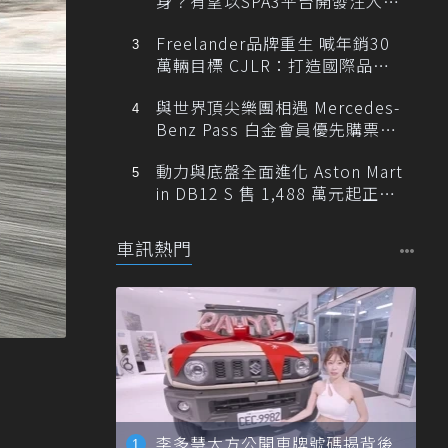
身？有望以SPA3平台開發注入80
0V動力
Freelander品牌重生 喊年銷30
萬輛目標 CJLR：打造國際品牌
半數銷量來自全球！
與世界頂尖樂團相遇 Mercedes-
Benz Pass 白金會員優先購票維
也納愛樂
動力與底盤全面進化 Aston Mart
in DB12 S 售 1,488 萬元起正式
登台
車訊熱門
李多慧大方公開車牌號碼揭背後