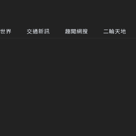
世界
交通新訊
趣聞網搜
二輪天地