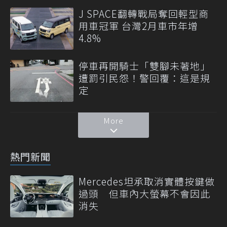
J SPACE翻轉戰局奪回輕型商
用車冠軍 台灣2月車市年增
4.8%
停車再開騎士「雙腳未著地」
遭罰引民怨！警回覆：這是規
定
More
熱門新聞
Mercedes坦承取消實體按鍵做
過頭 但車內大螢幕不會因此
消失