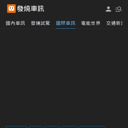
國內車訊
發燒試駕
國際車訊
電能世界
交通新訊