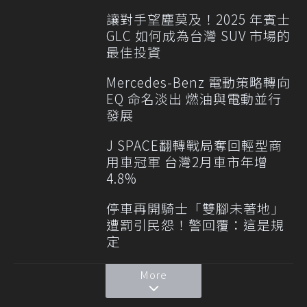
讓對手望塵莫及！2025 年賓士
GLC 如何成為台灣 SUV 市場的
最佳投資
Mercedes-Benz 電動策略轉向
EQ 命名淡出 燃油與電動並行
發展
J SPACE翻轉戰局奪回輕型商
用車冠軍 台灣2月車市年增
4.8%
停車再開騎士「雙腳未著地」
遭罰引民怨！警回覆：這是規
定
More