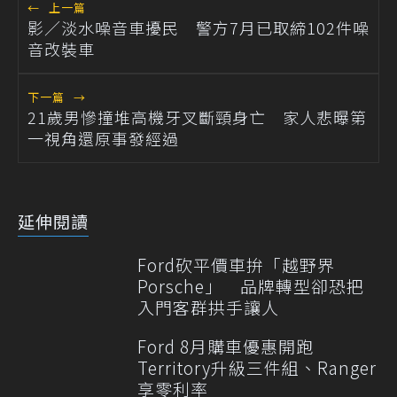
←
上一篇
影／淡水噪音車擾民 警方7月已取締102件噪
音改裝車
下一篇
→
21歲男慘撞堆高機牙叉斷頸身亡 家人悲曝第
一視角還原事發經過
延伸閱讀
Ford砍平價車拚「越野界
Porsche」 品牌轉型卻恐把
入門客群拱手讓人
Ford 8月購車優惠開跑
Territory升級三件組、Ranger
享零利率