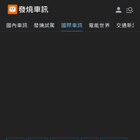
國內車訊
發燒試駕
國際車訊
電能世界
交通新訊