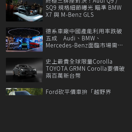
終極三排座對決！Audi Q9 /
SQ9 規格細節曝光 瞄準 BMW
X7 與 M-Benz GLS
德系車廠中國產能利用率跌破
五成 Audi、BMW、
Mercedes-Benz面臨市場需求
轉變
史上最貴全球限量Corolla
TOYOTA GRMN Corolla要價破
兩百萬新台幣
Ford砍平價車拚「越野界
Porsche」 品牌轉型卻恐把
入門客群拱手讓人
More