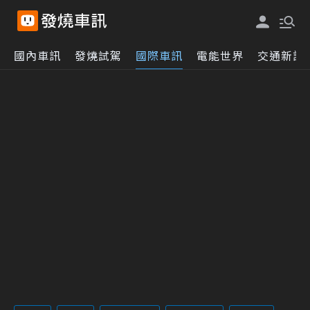
國內車訊
發燒試駕
國際車訊
電能世界
交通新訊