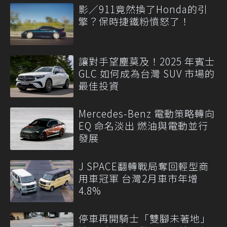
影／911竟然換了Honda的引
擎？保時捷鐵粉憤怒了！
讓對手望塵莫及！2025 年賓士
GLC 如何成為台灣 SUV 市場的
最佳投資
Mercedes-Benz 電動策略轉向
EQ 命名淡出 燃油與電動並行
發展
J SPACE翻轉戰局奪回輕型商
用車冠軍 台灣2月車市年增
4.8%
停車再開騎士「雙腳未著地」