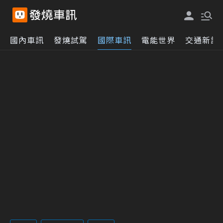
國內車訊
發燒試駕
國際車訊
電能世界
交通新訊