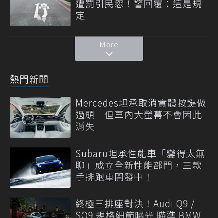
遭罰引民怨！警回覆：這是規
定
More
熱門新聞
Mercedes坦承取消實體按鍵做
過頭 但車內大螢幕不會因此
消失
Subaru坦承性能車「變得太無
聊」成立全新性能部門，三款
手排跑車開發中！
終極三排座對決！Audi Q9 /
SQ9 規格細節曝光 瞄準 BMW