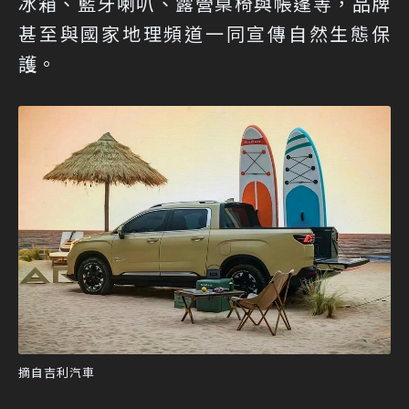
冰箱、藍牙喇叭、露營桌椅與帳篷等，品牌
甚至與國家地理頻道一同宣傳自然生態保
護。
摘自吉利汽車