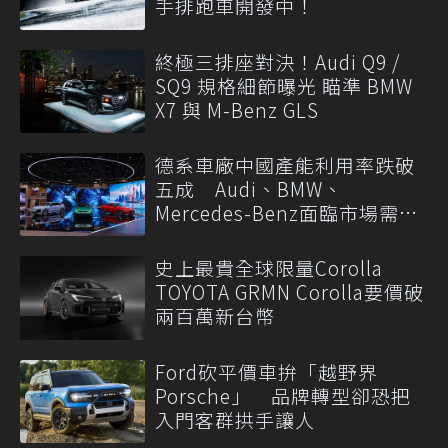
手排跑車開發中！
終極三排座對決！Audi Q9 /
SQ9 規格細節曝光 瞄準 BMW
X7 與 M-Benz GLS
德系車廠中國產能利用率跌破
五成 Audi、BMW、
Mercedes-Benz面臨市場需求
轉變
史上最貴全球限量Corolla
TOYOTA GRMN Corolla要價破
兩百萬新台幣
Ford砍平價車拚「越野界
Porsche」 品牌轉型卻恐把
入門客群拱手讓人