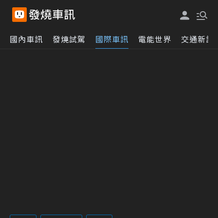
國內車訊
發燒試駕
國際車訊
電能世界
交通新訊