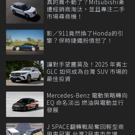
真的賣不動了？Mitsubishi漸
遭經銷商淘汰，並且專注二手
市場尋商機！
影／911竟然換了Honda的引
擎？保時捷鐵粉憤怒了！
讓對手望塵莫及！2025 年賓士
GLC 如何成為台灣 SUV 市場的
最佳投資
Mercedes-Benz 電動策略轉向
EQ 命名淡出 燃油與電動並行
發展
J SPACE翻轉戰局奪回輕型商
用車冠軍 台灣2月車市年增