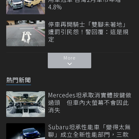
4.8%
停車再開騎士「雙腳未著地」
遭罰引民怨！警回覆：這是規
定
More
熱門新聞
Mercedes坦承取消實體按鍵做
過頭 但車內大螢幕不會因此
消失
Subaru坦承性能車「變得太無
聊」成立全新性能部門，三款