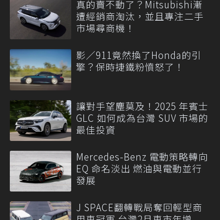
真的賣不動了？Mitsubishi漸
遭經銷商淘汰，並且專注二手
市場尋商機！
影／911竟然換了Honda的引
擎？保時捷鐵粉憤怒了！
讓對手望塵莫及！2025 年賓士
GLC 如何成為台灣 SUV 市場的
最佳投資
Mercedes-Benz 電動策略轉向
EQ 命名淡出 燃油與電動並行
發展
J SPACE翻轉戰局奪回輕型商
用車冠軍 台灣2月車市年增