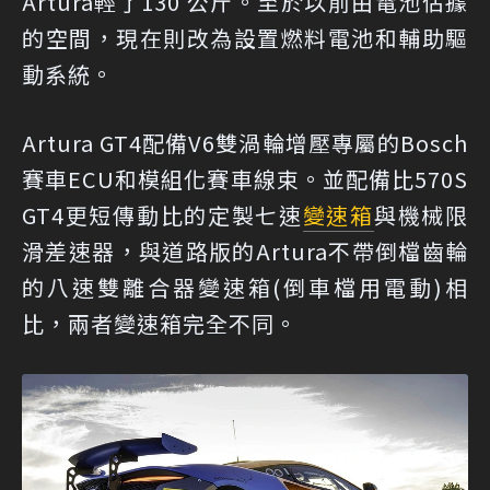
Artura輕了130 公斤。至於以前由電池佔據
的空間，現在則改為設置燃料電池和輔助驅
動系統。
Artura GT4配備V6雙渦輪增壓專屬的Bosch
賽車ECU和模組化賽車線束。並配備比570S
GT4更短傳動比的定製七速
變速箱
與機械限
滑差速器，與道路版的Artura不帶倒檔齒輪
的八速雙離合器變速箱(倒車檔用電動)相
比，兩者變速箱完全不同。