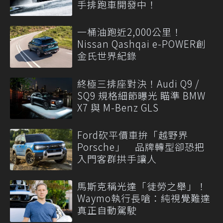
手排跑車開發中！
一桶油跑近2,000公里！
Nissan Qashqai e-POWER創
金氏世界紀錄
終極三排座對決！Audi Q9 /
SQ9 規格細節曝光 瞄準 BMW
X7 與 M-Benz GLS
Ford砍平價車拚「越野界
Porsche」 品牌轉型卻恐把
入門客群拱手讓人
馬斯克稱光達「徒勞之舉」！
Waymo執行長嗆：純視覺難達
真正自動駕駛