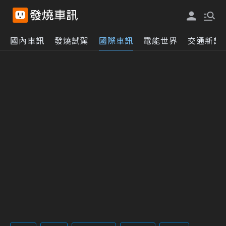
國內車訊
發燒試駕
國際車訊
電能世界
交通新訊