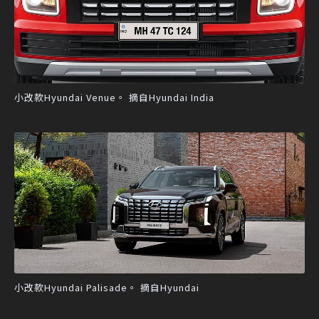
小改款Hyundai Venue。 摘自Hyundai India
小改款Hyundai Palisade。 摘自Hyundai