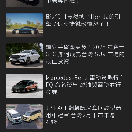
市場尋商機！
影／911竟然換了Honda的引
擎？保時捷鐵粉憤怒了！
讓對手望塵莫及！2025 年賓士
GLC 如何成為台灣 SUV 市場的
最佳投資
Mercedes-Benz 電動策略轉向
EQ 命名淡出 燃油與電動並行
發展
J SPACE翻轉戰局奪回輕型商
用車冠軍 台灣2月車市年增
4.8%