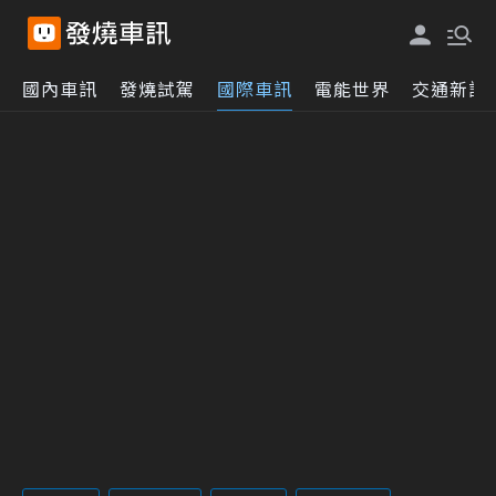
國內車訊
發燒試駕
國際車訊
電能世界
交通新訊