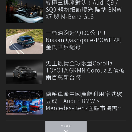
終極三排座對決！Audi Q9 /
SQ9 規格細節曝光 瞄準 BMW
X7 與 M-Benz GLS
一桶油跑近2,000公里！
Nissan Qashqai e-POWER創
金氏世界紀錄
史上最貴全球限量Corolla
TOYOTA GRMN Corolla要價破
兩百萬新台幣
德系車廠中國產能利用率跌破
五成 Audi、BMW、
Mercedes-Benz面臨市場需求
轉變
More