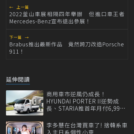
←
上一篇
2022釜山車展相隔四年舉辦 但進口車王者
Mercedes-Benz宣布退出參展！
下一篇
→
Brabus推出最新作品 竟然跨刀改造Porsche
911！
延伸閱讀
商用車市逆風仍成長！
HYUNDAI PORTER II逆勢成
長、STARIA推首年月付6,999
元
李多慧在台灣買車了! 捨韓系車
入主日系個性小車