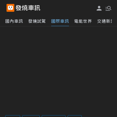
國內車訊
發燒試駕
國際車訊
電能世界
交通新訊