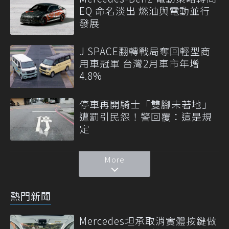
EQ 命名淡出 燃油與電動並行
發展
J SPACE翻轉戰局奪回輕型商
用車冠軍 台灣2月車市年增
4.8%
停車再開騎士「雙腳未著地」
遭罰引民怨！警回覆：這是規
定
More
熱門新聞
Mercedes坦承取消實體按鍵做