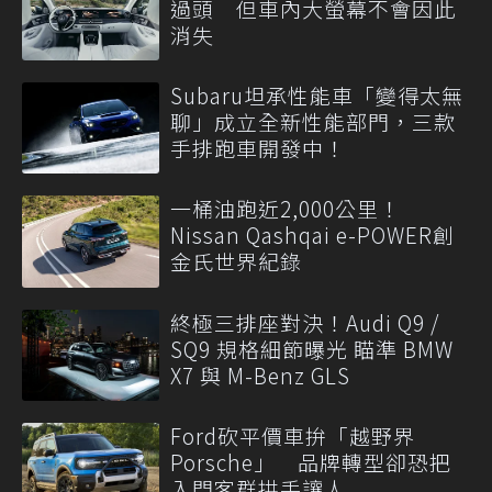
過頭 但車內大螢幕不會因此
消失
Subaru坦承性能車「變得太無
聊」成立全新性能部門，三款
手排跑車開發中！
一桶油跑近2,000公里！
Nissan Qashqai e-POWER創
金氏世界紀錄
終極三排座對決！Audi Q9 /
SQ9 規格細節曝光 瞄準 BMW
X7 與 M-Benz GLS
Ford砍平價車拚「越野界
Porsche」 品牌轉型卻恐把
入門客群拱手讓人