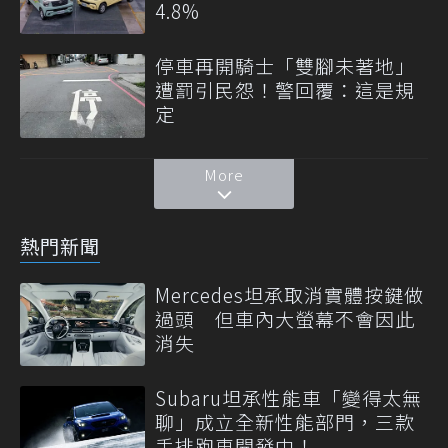
4.8%
停車再開騎士「雙腳未著地」
遭罰引民怨！警回覆：這是規
定
More
熱門新聞
Mercedes坦承取消實體按鍵做
過頭 但車內大螢幕不會因此
消失
Subaru坦承性能車「變得太無
聊」成立全新性能部門，三款
手排跑車開發中！