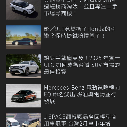
遭經銷商淘汰，並且專注二手
市場尋商機！
影／911竟然換了Honda的引
擎？保時捷鐵粉憤怒了！
讓對手望塵莫及！2025 年賓士
GLC 如何成為台灣 SUV 市場的
最佳投資
Mercedes-Benz 電動策略轉向
EQ 命名淡出 燃油與電動並行
發展
J SPACE翻轉戰局奪回輕型商
用車冠軍 台灣2月車市年增