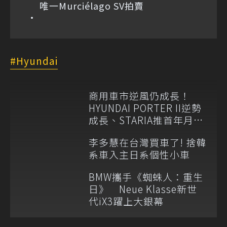
唯一Murciélago SV拍賣
Hyundai
商用車市逆風仍成長！
HYUNDAI PORTER II逆勢
成長、STARIA推首年月付
6,999元
李多慧在台灣買車了! 捨韓
系車入主日系個性小車
BMW攜手《蜘蛛人：重生
日》 Neue Klasse新世
代iX3躍上大銀幕