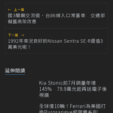
←
上一篇
國3關廟交流道、台86線入口常塞車 交通部
擬蓋高架改善
下一篇
→
1992年車況良好的Nissan Sentra SE-R還值3
萬美元呢！
延伸閱讀
Kia Stonic前7月銷量年增
145% 79.9萬元起再送電子後
視鏡
全球僅10輛！Ferrari為美國打
造Purosangue超限量系列