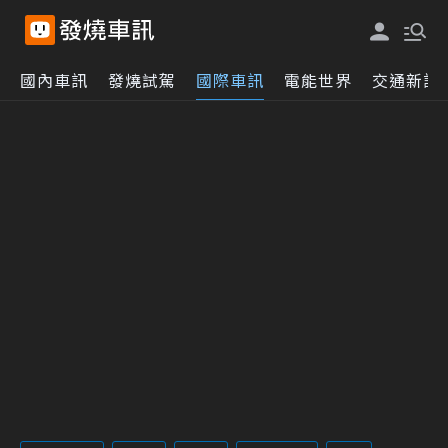
國內車訊
發燒試駕
國際車訊
電能世界
交通新訊