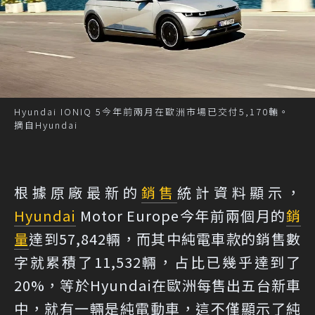
Hyundai IONIQ 5今年前兩月在歐洲市場已交付5,170輛。
摘自Hyundai
根據原廠最新的
銷售
統計資料顯示，
Hyundai
Motor Europe今年前兩個月的
銷
量
達到57,842輛，而其中純電車款的銷售數
字就累積了11,532輛，占比已幾乎達到了
20%，等於Hyundai在歐洲每售出五台新車
中，就有一輛是純電動車，這不僅顯示了純