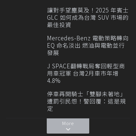
讓對手望塵莫及！2025 年賓士
GLC 如何成為台灣 SUV 市場的
最佳投資
Mercedes-Benz 電動策略轉向
EQ 命名淡出 燃油與電動並行
發展
J SPACE翻轉戰局奪回輕型商
用車冠軍 台灣2月車市年增
4.8%
停車再開騎士「雙腳未著地」
遭罰引民怨！警回覆：這是規
定
More