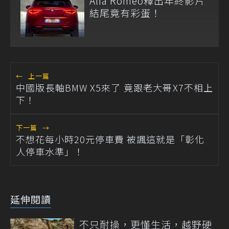
Alfa Romeo釋出年終影片
結尾竟有彩蛋！
←
上一篇
中國版長軸BMW X5來了 竟跟老大哥X7不相上
下！
下一篇
→
不想花每小時20元停車費 被諷這就是「彰化
人停車水準」！
延伸閱讀
不只耐操，更懂生活，越野硬