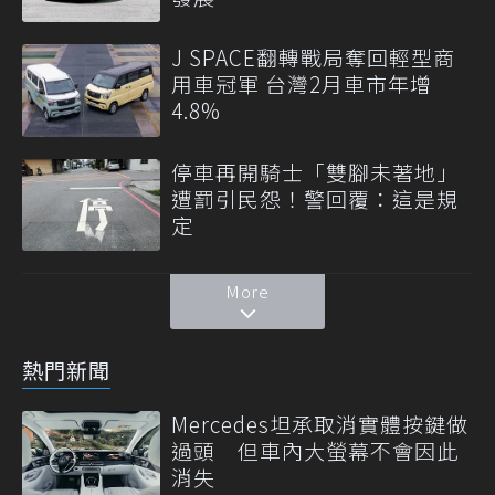
J SPACE翻轉戰局奪回輕型商
用車冠軍 台灣2月車市年增
4.8%
停車再開騎士「雙腳未著地」
遭罰引民怨！警回覆：這是規
定
More
熱門新聞
Mercedes坦承取消實體按鍵做
過頭 但車內大螢幕不會因此
消失