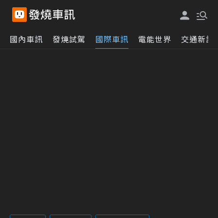
國內車訊
發燒試駕
國際車訊
電能世界
交通新訊