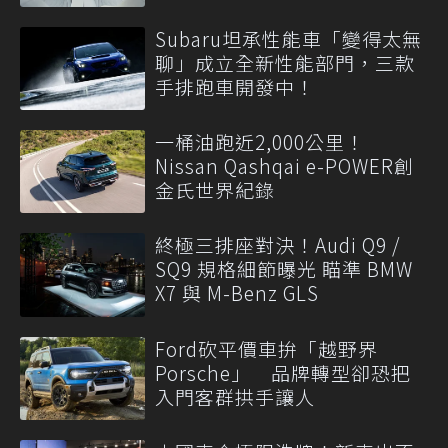
Subaru坦承性能車「變得太無
聊」成立全新性能部門，三款
手排跑車開發中！
一桶油跑近2,000公里！
Nissan Qashqai e-POWER創
金氏世界紀錄
終極三排座對決！Audi Q9 /
SQ9 規格細節曝光 瞄準 BMW
X7 與 M-Benz GLS
Ford砍平價車拚「越野界
Porsche」 品牌轉型卻恐把
入門客群拱手讓人