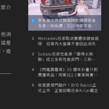
民眾介
李多慧大方公開車牌號碼揭背後
含意！粉絲讚：忘記停哪還能幫
忙找車
令一些消
Mercedes坦承取消實體按鍵做過
，這是
頭 但車內大螢幕不會因此消失
睡，造
Subaru坦承性能車「變得太無
聊」成立全新性能部門，三款手
排跑車開發中！
《閃電霹靂車》35 週年計畫只剩
周邊商品！阿斯拉1:1實車與實體
展覽雙雙喊卡
就是要侵門踏戶！BYD Racco正
式上市 正面迎戰日系K-Car霸主