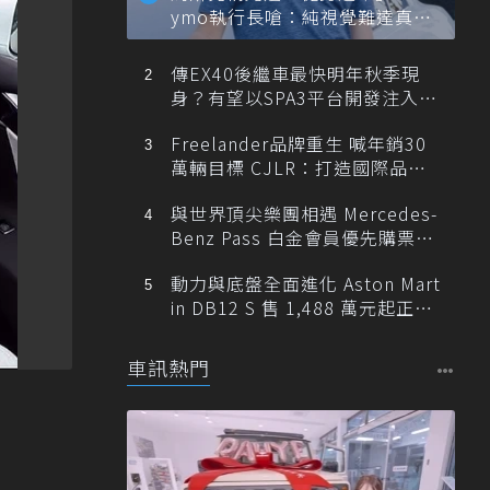
ymo執行長嗆：純視覺難達真正
自動駕駛
傳EX40後繼車最快明年秋季現
身？有望以SPA3平台開發注入80
0V動力
Freelander品牌重生 喊年銷30
萬輛目標 CJLR：打造國際品牌
半數銷量來自全球！
與世界頂尖樂團相遇 Mercedes-
Benz Pass 白金會員優先購票維
也納愛樂
動力與底盤全面進化 Aston Mart
in DB12 S 售 1,488 萬元起正式
登台
車訊熱門