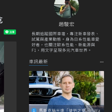
危
趙駿宏
長期追蹤國際車壇，專注新車發表、
試駕與產業動態。身為日系性能車愛
好者，也關注歐系性能、新能源與
F1，用文字呈現多元汽車世界。
車訊最新
馬斯克稱光達「徒勞之舉」！Wa