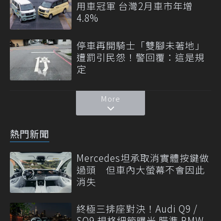
用車冠軍 台灣2月車市年增
4.8%
停車再開騎士「雙腳未著地」
遭罰引民怨！警回覆：這是規
定
More
熱門新聞
Mercedes坦承取消實體按鍵做
過頭 但車內大螢幕不會因此
消失
終極三排座對決！Audi Q9 /
SQ9 規格細節曝光 瞄準 BMW