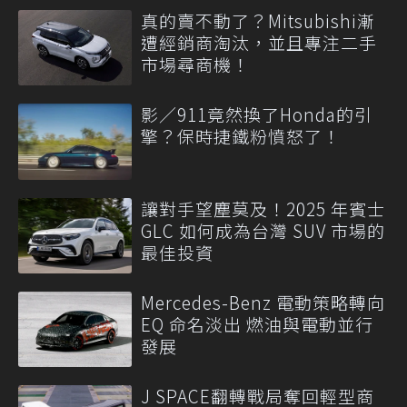
真的賣不動了？Mitsubishi漸
遭經銷商淘汰，並且專注二手
市場尋商機！
影／911竟然換了Honda的引
擎？保時捷鐵粉憤怒了！
讓對手望塵莫及！2025 年賓士
GLC 如何成為台灣 SUV 市場的
最佳投資
Mercedes-Benz 電動策略轉向
EQ 命名淡出 燃油與電動並行
發展
J SPACE翻轉戰局奪回輕型商