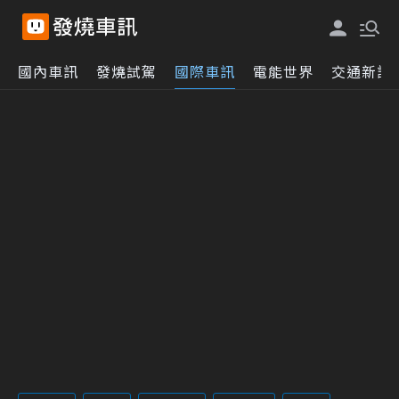
國內車訊
發燒試駕
國際車訊
電能世界
交通新訊