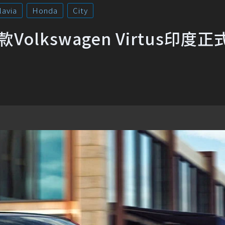
lavia
Honda
City
Volkswagen Virtus印度正