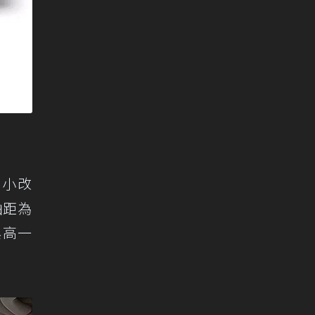
。小改
而軸距為
與高一