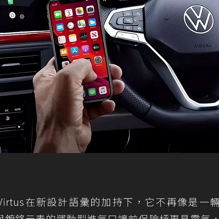
n Virtus在新設計語彙的加持下，它不再像是一輛P
黑與鍍鉻元素的運動型進氣口讓前保險槓更具霸氣