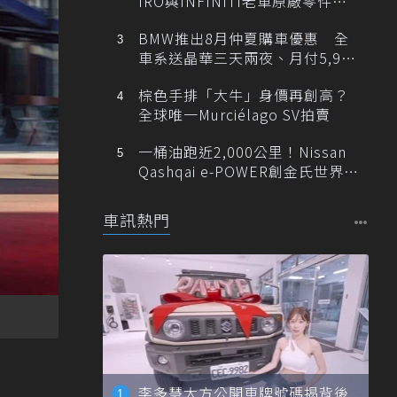
IRO與INFINITI老車原廠零件最
低1折
BMW推出8月仲夏購車優惠 全
車系送晶華三天兩夜、月付5,900
元起
棕色手排「大牛」身價再創高？
全球唯一Murciélago SV拍賣
一桶油跑近2,000公里！Nissan
Qashqai e-POWER創金氏世界紀
錄
車訊熱門
李多慧大方公開車牌號碼揭背後