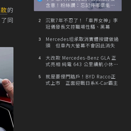
含意！粉絲讚：忘記停哪還能幫
改款
的
忙找車
用了同
沉默7年不忍了！「車界女神」李
冠儀發長文控職場性騷、黑幕
。
Mercedes坦承取消實體按鍵做過
頭 但車內大螢幕不會因此消失
大改款 Mercedes-Benz GLA 正
式亮相 純電 643 公里續航小休
旅！
就是要侵門踏戶！BYD Racco正
式上市 正面迎戰日系K-Car霸主