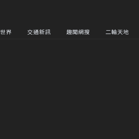
世界
交通新訊
趣聞網搜
二輪天地