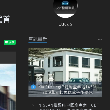
式首
Lucas
車訊最新
Kia Stonic前7月銷量年增145%
79.9萬元起再送電子後視鏡
NISSAN推經典車回廠專案 CEF