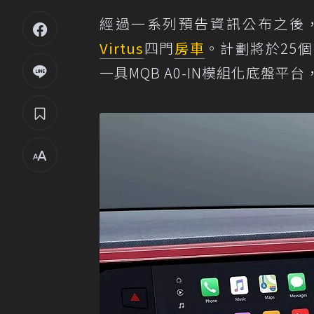
經過一系列預告資訊公布之後
Virtus
四門
房車
。計劃將於25個國
一具MQB A0-IN模組化底盤