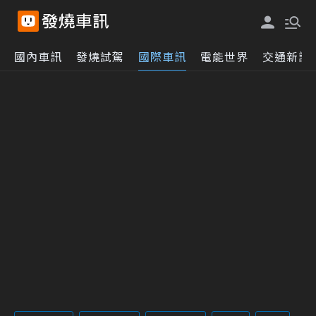
國內車訊
發燒試駕
國際車訊
電能世界
交通新訊