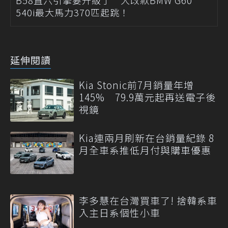
B58直六引擎要升級了 大改款BMW G60
540i最大馬力370匹起跳！
延伸閱讀
Kia Stonic前7月銷量年增
145% 79.9萬元起再送電子後
視鏡
Kia連兩月刷新在台銷量紀錄 8
月全車系推低月付與購車優惠
李多慧在台灣買車了! 捨韓系車
入主日系個性小車