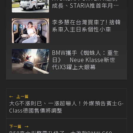
成長、STARIA推首年月付
6,999元
李多慧在台灣買車了! 捨韓
系車入主日系個性小車
BMW攜手《蜘蛛人：重生
日》 Neue Klasse新世
代iX3躍上大銀幕
←
上一篇
大G不漲則已、一漲超嚇人！外媒預告賓士G-
Class德國售價將調整
下一篇
→