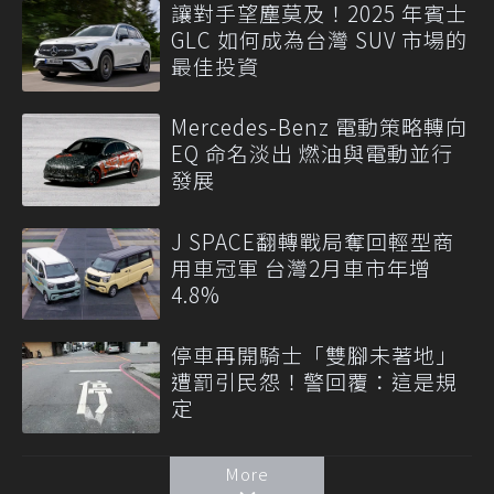
讓對手望塵莫及！2025 年賓士
GLC 如何成為台灣 SUV 市場的
最佳投資
Mercedes-Benz 電動策略轉向
EQ 命名淡出 燃油與電動並行
發展
J SPACE翻轉戰局奪回輕型商
用車冠軍 台灣2月車市年增
4.8%
停車再開騎士「雙腳未著地」
遭罰引民怨！警回覆：這是規
定
More