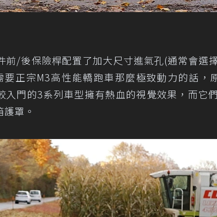
ge套件前/後保險桿配置了加大尺寸進氣孔(通常會選
需要正宗M3高性能轎跑車那麼極致動力的話，
少能讓較入門的3系列車型擁有熱血的視覺效果，而它
箱護罩。