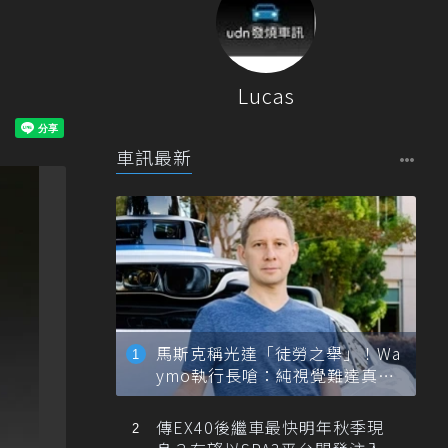
Lucas
車訊最新
馬斯克稱光達「徒勞之舉」！Wa
ymo執行長嗆：純視覺難達真正
自動駕駛
傳EX40後繼車最快明年秋季現