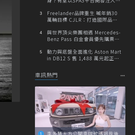
身？有望以SPA3平台開發注入80
0V動力
Freelander品牌重生 喊年銷30
萬輛目標 CJLR：打造國際品牌
半數銷量來自全球！
與世界頂尖樂團相遇 Mercedes-
Benz Pass 白金會員優先購票維
也納愛樂
動力與底盤全面進化 Aston Mart
in DB12 S 售 1,488 萬元起正式
登台
車訊熱門
李多慧大方公開車牌號碼揭背後