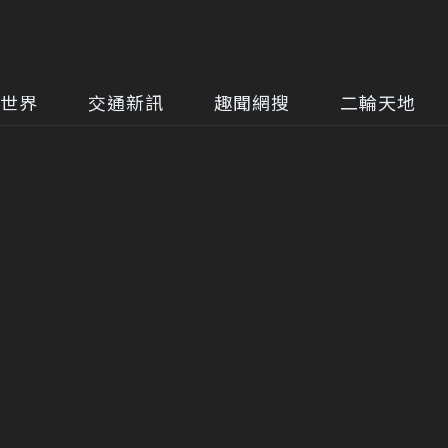
世界
交通新訊
趣聞網搜
二輪天地