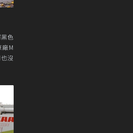
擇黑色
原廠M
們也沒