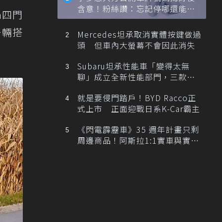
含意！粉絲讚：忘記停哪還能幫
n四門
忙找車
一輛搭
Mercedes坦承取消實體按鍵做過
頭 但車內大螢幕不會因此消失
Subaru坦承性能車「變得太無
聊」成立全新性能部門，三款手
排跑車開發中！
就是要侵門踏戶！BYD Racco正
式上市 正面迎戰日系K-Car霸主
《閃電霹靂車》35 週年計畫只剩
周邊商品！阿斯拉1:1實車與實體
展覽雙雙喊卡