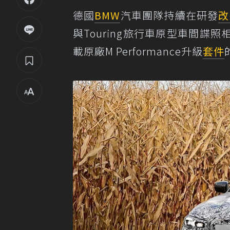
德國
BMW
汽車團隊持續在研發
改
與Touring旅行車原型車間
載原廠M Performance升級
套件