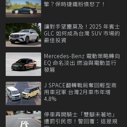
擎？保時捷鐵粉憤怒了！
讓對手望塵莫及！2025 年賓士
GLC 如何成為台灣 SUV 市場的
最佳投資
Mercedes-Benz 電動策略轉向
EQ 命名淡出 燃油與電動並行
發展
J SPACE翻轉戰局奪回輕型商
用車冠軍 台灣2月車市年增
4.8%
停車再開騎士「雙腳未著地」
遭罰引民怨！警回覆：這是規