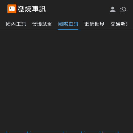
國內車訊
發燒試駕
國際車訊
電能世界
交通新訊