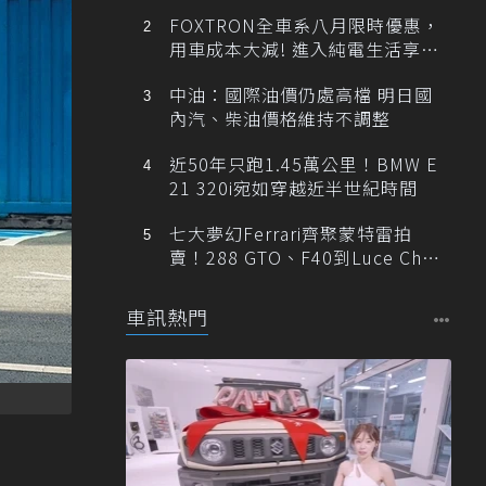
FOXTRON全車系八月限時優惠，
用車成本大減! 進入純電生活享
「零稅金＋零保養」新時代
中油：國際油價仍處高檔 明日國
內汽、柴油價格維持不調整
近50年只跑1.45萬公里！BMW E
21 320i宛如穿越近半世紀時間
七大夢幻Ferrari齊聚蒙特雷拍
賣！288 GTO、F40到Luce Cha
ssis 0一次登場
車訊熱門