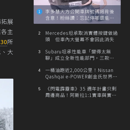
李多慧大方公開車牌號碼揭背後
含意！粉絲讚：忘記停哪還能幫
場拓展
忙找車
應各主
Mercedes坦承取消實體按鍵做過
頭 但車內大螢幕不會因此消失
i30
所
代、大
Subaru坦承性能車「變得太無
聊」成立全新性能部門，三款手
排跑車開發中！
一桶油跑近2,000公里！Nissan
Qashqai e-POWER創金氏世界紀
錄
《閃電霹靂車》35 週年計畫只剩
周邊商品！阿斯拉1:1實車與實體
展覽雙雙喊卡