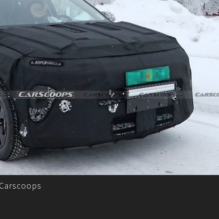
arscoops