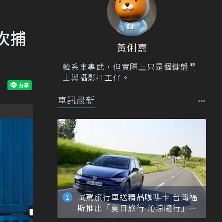
首次捕
黃俐嘉
韓系車專武，但實際上只是個鍵盤鬥
士與攝影打工仔。
車訊最新
試駕旅行車送精品咖啡卡 台灣福
斯推出「夏日旅行 沁涼隨行」活
動