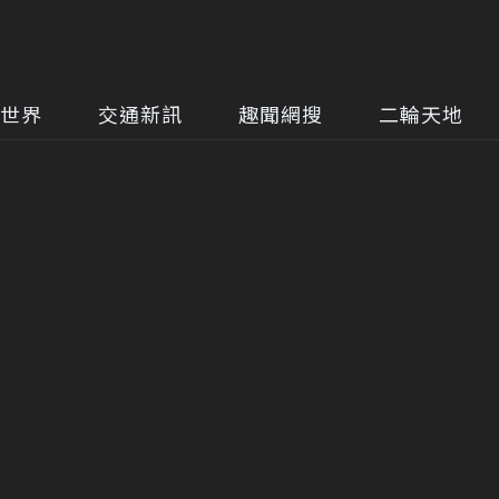
世界
交通新訊
趣聞網搜
二輪天地