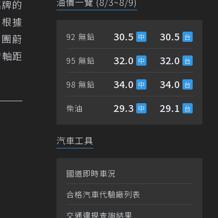
油價一覽 (8/3~8/9)
招牌的
，根據
30.5
30.5
92 無鉛
集團蔚
的軸距
32.0
32.0
95 無鉛
34.0
34.0
98 無鉛
29.3
29.1
柴油
汽車工具
國道即時車況
合格汽車代驗廠列表
交通違規查詢結果