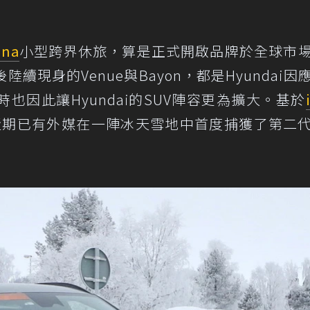
ona
小型跨界休旅，算是正式開啟品牌於全球市
現身的Venue與Bayon，都是Hyundai因
也因此讓Hyundai的SUV陣容更為擴大。基於
na，近期已有外媒在一陣冰天雪地中首度捕獲了第二