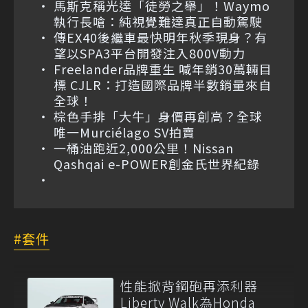
馬斯克稱光達「徒勞之舉」！Waymo
執行長嗆：純視覺難達真正自動駕駛
傳EX40後繼車最快明年秋季現身？有
望以SPA3平台開發注入800V動力
Freelander品牌重生 喊年銷30萬輛目
標 CJLR：打造國際品牌半數銷量來自
全球！
棕色手排「大牛」身價再創高？全球
唯一Murciélago SV拍賣
一桶油跑近2,000公里！Nissan
Qashqai e-POWER創金氏世界紀錄
套件
性能掀背鋼砲再添利器
Liberty Walk為Honda