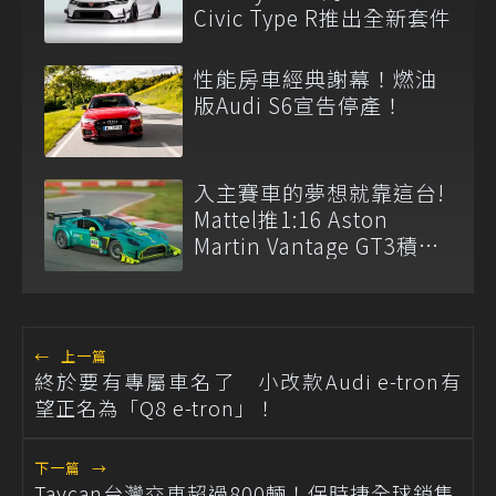
Civic Type R推出全新套件
性能房車經典謝幕！燃油
版Audi S6宣告停產！
入主賽車的夢想就靠這台!
Mattel推1:16 Aston
Martin Vantage GT3積木
模型
←
上一篇
終於要有專屬車名了 小改款Audi e-tron有
望正名為「Q8 e-tron」！
下一篇
→
Taycan台灣交車超過800輛！保時捷全球銷售