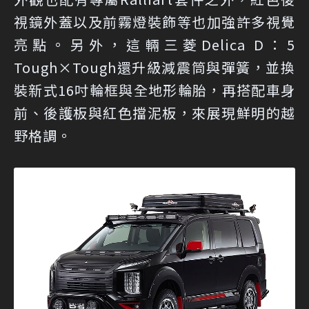
視鏡外蓋以及前霧燈裝飾等也加強許多視覺
亮點。另外，這輛三菱Delica D：5
Tough×Tough還升級減震筒與彈簧，並換
裝新式16吋輪框與全地形輪胎，再搭配車身
前、後護板與紅色擋泥板，來展現鮮明的越
野格調。