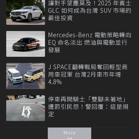
讓對手望塵莫及！2025 年賓士
GLC 如何成為台灣 SUV 市場的
最佳投資
Mercedes-Benz 電動策略轉向
EQ 命名淡出 燃油與電動並行
發展
J SPACE翻轉戰局奪回輕型商
用車冠軍 台灣2月車市年增
4.8%
停車再開騎士「雙腳未著地」
遭罰引民怨！警回覆：這是規
定
More