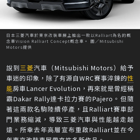
日本三菱汽車於東京改裝車展上推出一款以Ralliart為名的概
念車Vision Ralliart Concept概念車。 圖／Mitsubishi
Motors提供
說到
三菱
汽車（Mitsubishi Motors）給予
車迷的印象，除了有源自WRC賽事淬鍊的
性
能
房車Lancer Evolution，再來就是曾經稱
霸Dakar Rally達卡拉力賽的Pajero。但隨
著這兩款名駒陸續停產，且Ralliart賽車部
門業務縮減，導致三菱汽車與性能越走越
遠。所幸去年高層宣布重啟Ralliart並在今
年東京改裝車展帶來許多新作品。