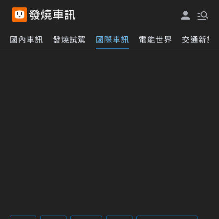
國內車訊
發燒試駕
國際車訊
電能世界
交通新訊