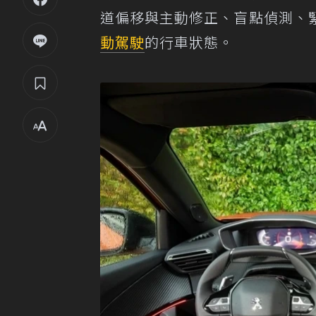
道偏移與主動修正、盲點偵測、
動駕駛
的行車狀態。