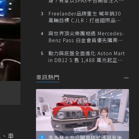
身？有望以SPA3平台開發注入80
0V動力
Freelander品牌重生 喊年銷30
萬輛目標 CJLR：打造國際品牌
半數銷量來自全球！
與世界頂尖樂團相遇 Mercedes-
Benz Pass 白金會員優先購票維
也納愛樂
動力與底盤全面進化 Aston Mart
in DB12 S 售 1,488 萬元起正式
登台
車訊熱門
車、車
李多慧大方公開車牌號碼揭背後