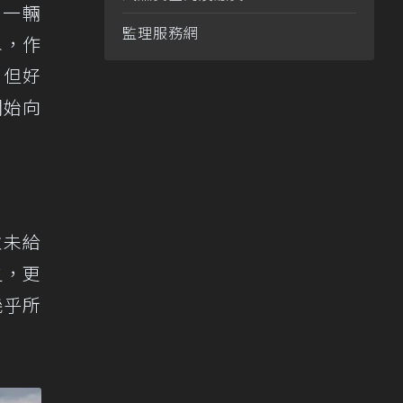
的一輛
監理服務網
水，作
，但好
開始向
並未給
之，更
幾乎所