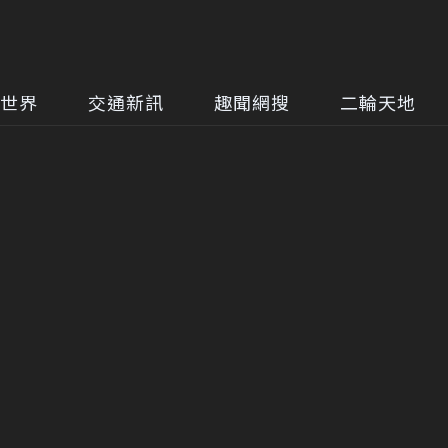
世界
交通新訊
趣聞網搜
二輪天地