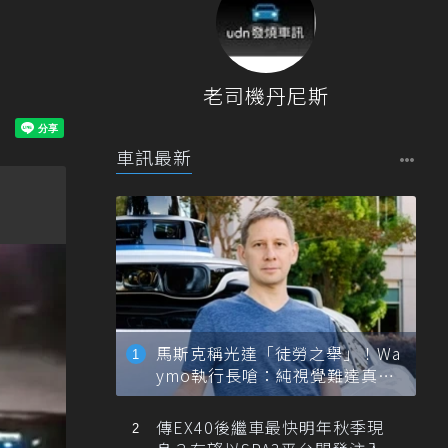
老司機丹尼斯
車訊最新
馬斯克稱光達「徒勞之舉」！Wa
ymo執行長嗆：純視覺難達真正
自動駕駛
傳EX40後繼車最快明年秋季現