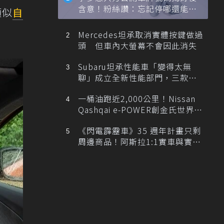
含意！粉絲讚：忘記停哪還能幫
類似
自
忙找車
Mercedes坦承取消實體按鍵做過
頭 但車內大螢幕不會因此消失
Subaru坦承性能車「變得太無
聊」成立全新性能部門，三款手
排跑車開發中！
一桶油跑近2,000公里！Nissan
Qashqai e-POWER創金氏世界紀
錄
《閃電霹靂車》35 週年計畫只剩
周邊商品！阿斯拉1:1實車與實體
展覽雙雙喊卡