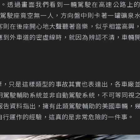
eot。透過畫面我們看到一輛駕駛在高速公路上
驚的是，駕駛座竟空無一人，方向盤中則卡著一罐礦泉
客則在後座開心地大聲聽著音樂，似乎相當高興
應到外車道的密虛線時，就因為辨認不清，車輛
自作孽，只是這樣類型的事故其實也表達出，各車廠
明駕駛輔助系統並非自動駕駛系統，不可等同視
報告資料指出，擁有此類駕駛輔助的美國車輛，
自行運作的經驗，這真的是非常危險的一件事。