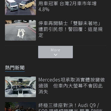
用車冠軍 台灣2月車市年增
4.8%
停車再開騎士「雙腳未著地」
遭罰引民怨！警回覆：這是規
定
More
熱門新聞
Mercedes坦承取消實體按鍵做
過頭 但車內大螢幕不會因此
消失
終極三排座對決！Audi Q9 /
SQ9 規格細節曝光 瞄準 BMW