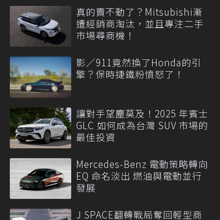
真的賣不動了？Mitsubishi漸
遭經銷商淘汰，並且專注二手
市場尋商機！
影／911竟然換了Honda的引
擎？保時捷鐵粉憤怒了！
讓對手望塵莫及！2025 年賓士
GLC 如何成為台灣 SUV 市場的
最佳投資
Mercedes-Benz 電動策略轉向
EQ 命名淡出 燃油與電動並行
發展
J SPACE翻轉戰局奪回輕型商