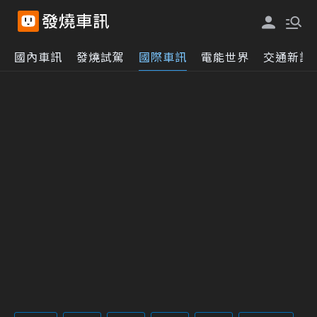
國內車訊
發燒試駕
國際車訊
電能世界
交通新訊