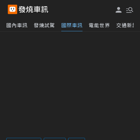
國內車訊
發燒試駕
國際車訊
電能世界
交通新訊