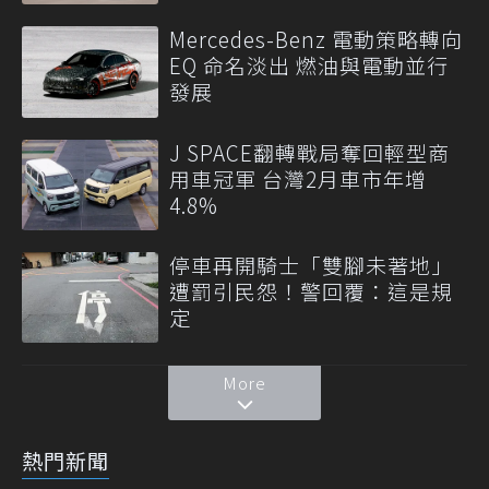
Mercedes-Benz 電動策略轉向
EQ 命名淡出 燃油與電動並行
發展
J SPACE翻轉戰局奪回輕型商
用車冠軍 台灣2月車市年增
4.8%
停車再開騎士「雙腳未著地」
遭罰引民怨！警回覆：這是規
定
More
熱門新聞