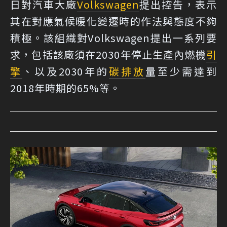
日對汽車大廠
Volkswagen
提出控告，表示
其在對應氣候暖化變遷時的作法與態度不夠
積極。該組織對Volkswagen提出一系列要
求，包括該廠須在2030年停止生產內燃機
引
擎
、以及2030年的
碳排放
量至少需達到
2018年時期的65%等。