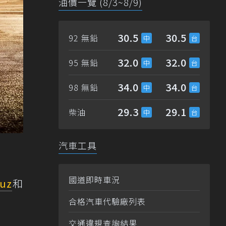
油價一覽 (8/3~8/9)
30.5
30.5
92 無鉛
32.0
32.0
95 無鉛
34.0
34.0
98 無鉛
29.3
29.1
柴油
汽車工具
國道即時車況
ruz
和
合格汽車代驗廠列表
交通違規查詢結果