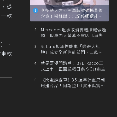
團，從
李多慧大方公開車牌號碼揭背後
有一款
含意！粉絲讚：忘記停哪還能幫
忙找車
Mercedes坦承取消實體按鍵做過
頭 但車內大螢幕不會因此消失
式）、
Subaru坦承性能車「變得太無
聊」成立全新性能部門，三款手
背車款
排跑車開發中！
就是要侵門踏戶！BYD Racco正
式上市 正面迎戰日系K-Car霸主
《閃電霹靂車》35 週年計畫只剩
周邊商品！阿斯拉1:1實車與實體
展覽雙雙喊卡