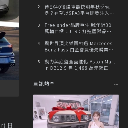
傳EX40後繼車最快明年秋季現
身？有望以SPA3平台開發注入80
0V動力
Freelander品牌重生 喊年銷30
萬輛目標 CJLR：打造國際品牌
半數銷量來自全球！
與世界頂尖樂團相遇 Mercedes-
Benz Pass 白金會員優先購票維
也納愛樂
動力與底盤全面進化 Aston Mart
in DB12 S 售 1,488 萬元起正式
登台
車訊熱門
ar) 日