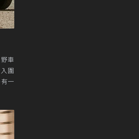
越野車
台入圍
各有一