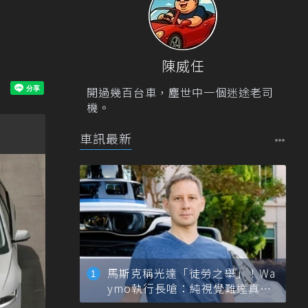
陳威任
開過幾百台車，塵世中一個迷途老司
機。
車訊最新
馬斯克稱光達「徒勞之舉」！Wa
ymo執行長嗆：純視覺難達真正
自動駕駛