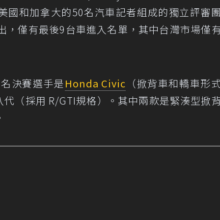
美國和加拿大的50名汽車記者組成的獨立評審
選出，僅有最後9台車進入名單，其中台灣市場僅
三名決賽選手是
Honda Civic
（掀背車和轎車形
Golf第八代（採用 R/GTI規格）。其中兩款是緊湊型掀
。