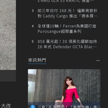
s-AMG GLA 35 4MATIC 摘星版
輕旅
前三年日付 168 元！ 福斯商旅針
對 Caddy Cargo 推出「德系質感
精算圓夢」與「打天下」專案
全球僅10輛！Ferrari為美國打造
Purosangue超限量系列
858 萬元起！30 項黑化細節加持
26 年式 Defender OCTA Black
限量 5 席登台
車訊熱門
今大改
沉默7年不忍了！「車界女神」李