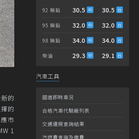
30.5
30.5
92 無鉛
32.0
32.0
95 無鉛
34.0
34.0
98 無鉛
29.3
29.1
柴油
汽車工具
國道即時車況
全新的
選擇的
合格汽車代驗廠列表
供應市
交通違規查詢結果
W 1
汽燃費查詢及繳費