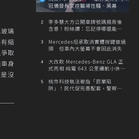
冠儀發長文控職場性騷、黑幕
李多慧大方公開車牌號碼揭背後
含意！粉絲讚：忘記停哪還能幫
風玻璃
忙找車
略有縮
Mercedes坦承取消實體按鍵做過
頭 但車內大螢幕不會因此消失
以爭取
大改款 Mercedes-Benz GLA 正
但車身
式亮相 純電 643 公里續航小休
該是沒
旅！
桃市科技執法被指「罰單陷
阱」！民代促完善配套，警察局
提數據回應