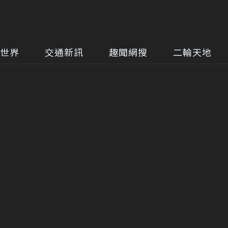
世界
交通新訊
趣聞網搜
二輪天地