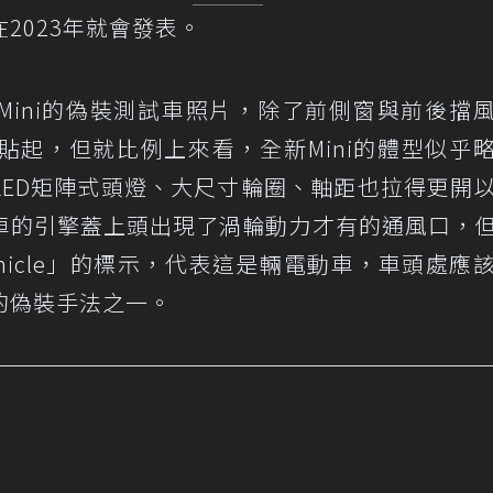
2023年就會發表。
門Mini的偽裝測試車照片，除了前側窗與前後擋
貼起，但就比例上來看，全新Mini的體型似乎
LED矩陣式頭燈、大尺寸輪圈、軸距也拉得更開
車的引擎蓋上頭出現了渦輪動力才有的通風口，
st Vehicle」的標示，代表這是輛電動車，車頭處應
的偽裝手法之一。