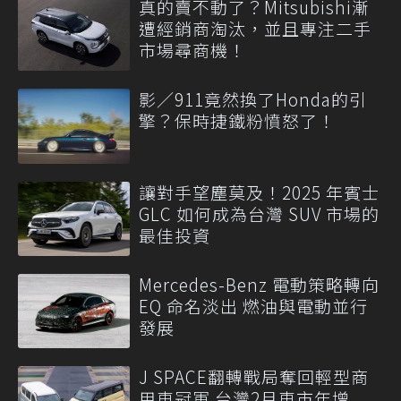
真的賣不動了？Mitsubishi漸
遭經銷商淘汰，並且專注二手
市場尋商機！
影／911竟然換了Honda的引
擎？保時捷鐵粉憤怒了！
讓對手望塵莫及！2025 年賓士
GLC 如何成為台灣 SUV 市場的
最佳投資
Mercedes-Benz 電動策略轉向
EQ 命名淡出 燃油與電動並行
發展
J SPACE翻轉戰局奪回輕型商
用車冠軍 台灣2月車市年增