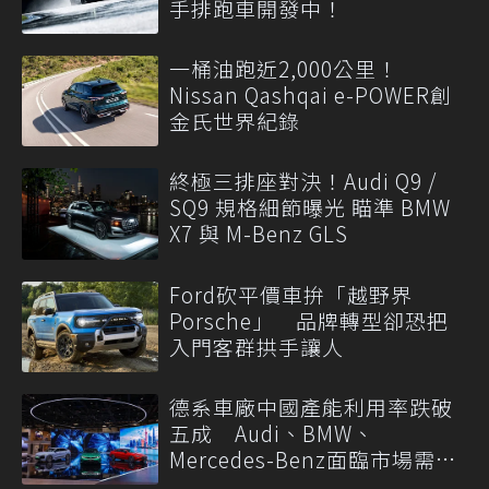
手排跑車開發中！
一桶油跑近2,000公里！
Nissan Qashqai e-POWER創
金氏世界紀錄
終極三排座對決！Audi Q9 /
SQ9 規格細節曝光 瞄準 BMW
X7 與 M-Benz GLS
Ford砍平價車拚「越野界
Porsche」 品牌轉型卻恐把
入門客群拱手讓人
德系車廠中國產能利用率跌破
五成 Audi、BMW、
Mercedes-Benz面臨市場需求
轉變