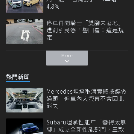
4.8%
停車再開騎士「雙腳未著地」
遭罰引民怨！警回覆：這是規
定
More
熱門新聞
Mercedes坦承取消實體按鍵做
過頭 但車內大螢幕不會因此
消失
Subaru坦承性能車「變得太無
聊」成立全新性能部門，三款