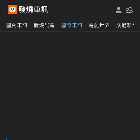
國內車訊
發燒試駕
國際車訊
電能世界
交通新訊