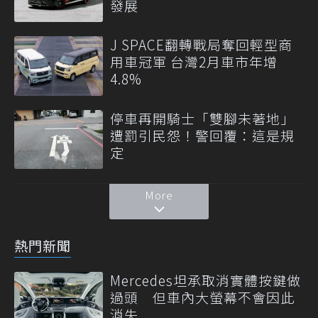
發展
J SPACE翻轉戰局奪回輕型商
用車冠軍 台灣2月車市年增
4.8%
停車再開騎士「雙腳未著地」
遭罰引民怨！警回覆：這是規
定
More
熱門新聞
Mercedes坦承取消實體按鍵做
過頭 但車內大螢幕不會因此
消失