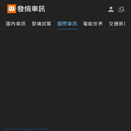
國內車訊
發燒試駕
國際車訊
電能世界
交通新訊