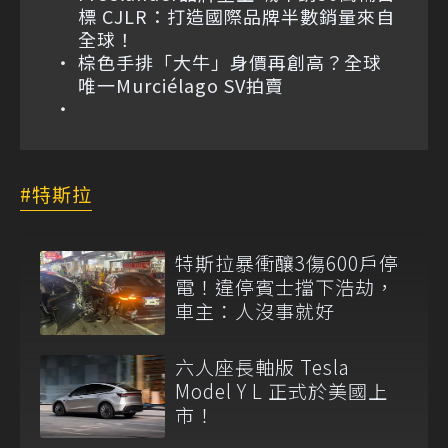
標 CJLR：打造國際品牌半數銷量來自
全球！
棕色手排「大牛」身價再創高？全球
唯一Murciélago SV拍賣
特斯拉
特斯拉暴衝釀3傷600戶停
電！違停賓士擋下浩劫，
車主：人沒事就好
六人座長軸版 Tesla
Model Y L 正式於美國上
市！