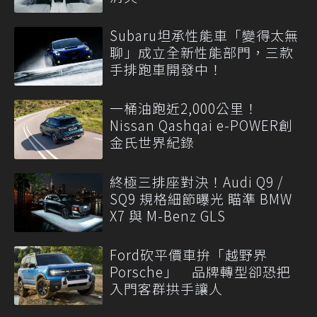
Subaru坦承性能車「變得太無
聊」成立全新性能部門，三款
手排跑車開發中！
一桶油跑近2,000公里！
Nissan Qashqai e-POWER創
金氏世界紀錄
終極三排座對決！Audi Q9 /
SQ9 規格細節曝光 瞄準 BMW
X7 與 M-Benz GLS
Ford砍平價車拚「越野界
Porsche」 品牌轉型卻恐把
入門客群拱手讓人