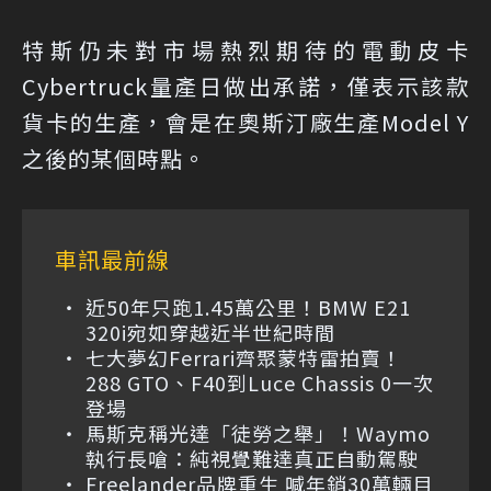
特斯仍未對市場熱烈期待的電動皮卡
Cybertruck量產日做出承諾，僅表示該款
貨卡的生產，會是在奧斯汀廠生產Model Y
之後的某個時點。
車訊最前線
近50年只跑1.45萬公里！BMW E21
320i宛如穿越近半世紀時間
七大夢幻Ferrari齊聚蒙特雷拍賣！
288 GTO、F40到Luce Chassis 0一次
登場
馬斯克稱光達「徒勞之舉」！Waymo
執行長嗆：純視覺難達真正自動駕駛
Freelander品牌重生 喊年銷30萬輛目