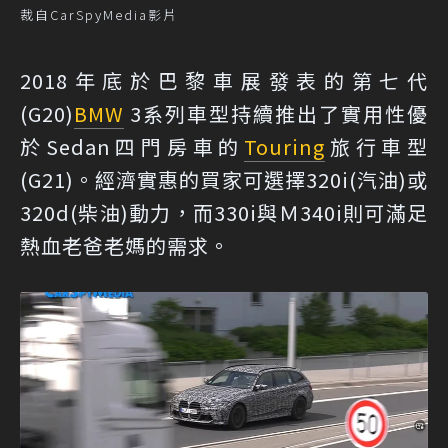
裁自CarSpyMedia影片
2018年底於巴黎車展發表的第七代
(G20)
BMW
3系列車型持續推出了實用性優
於Sedan四門房車的
Touring
旅行車型
(G21)。經濟實惠的買家可選擇320i(汽油)或
320d(柴油)動力，而330i與Ｍ340i則可滿足
熱血老爸老媽的需求。