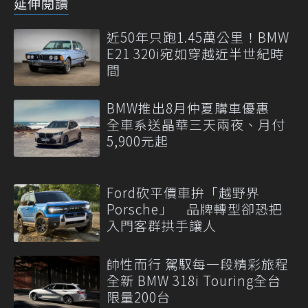
延伸閱讀
近50年只跑1.45萬公里！BMW
E21 320i宛如穿越近半世紀時
間
BMW推出8月仲夏購車優惠
全車系送晶華三天兩夜、月付
5,900元起
Ford砍平價車拚「越野界
Porsche」 品牌轉型卻恐把
入門客群拱手讓人
帥性而行 駕馭每一段精彩旅程
全新 BMW 318i Touring全台
限量200台