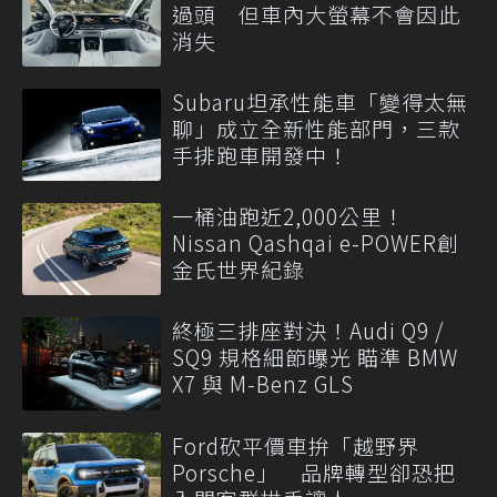
過頭 但車內大螢幕不會因此
消失
Subaru坦承性能車「變得太無
聊」成立全新性能部門，三款
手排跑車開發中！
一桶油跑近2,000公里！
Nissan Qashqai e-POWER創
金氏世界紀錄
終極三排座對決！Audi Q9 /
SQ9 規格細節曝光 瞄準 BMW
X7 與 M-Benz GLS
Ford砍平價車拚「越野界
Porsche」 品牌轉型卻恐把