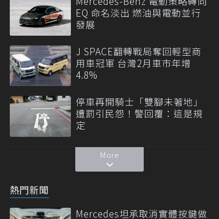
Mercedes-Benz 電動策略轉向
EQ 命名淡出 燃油與電動並行
發展
J SPACE翻轉戰局奪回輕型商
用車冠軍 台灣2月車市年增
4.8%
停車再開騎士「雙腳未著地」
遭罰引民怨！警回覆：這是規
定
More
熱門新聞
Mercedes坦承取消實體按鍵做