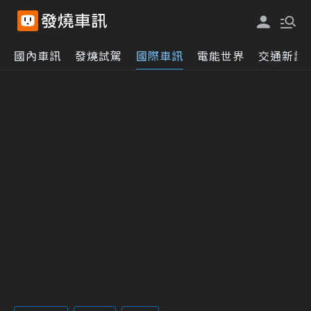
國內車訊
發燒試駕
國際車訊
電能世界
交通新訊