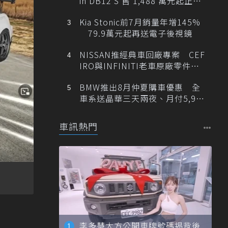
in DB12 S 售 1,488 萬元起正式
登台
Kia Stonic前7月銷量年增145%
79.9萬元起再送電子後視鏡
NISSAN推經典車回廠專案 CEF
IRO與INFINITI老車原廠零件最
低1折
BMW推出8月仲夏購車優惠 全
車系送晶華三天兩夜、月付5,900
元起
車訊熱門
李多慧大方公開車牌號碼揭背後