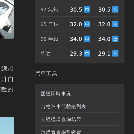
30.5
30.5
92 無鉛
32.0
32.0
95 無鉛
34.0
34.0
98 無鉛
29.3
29.1
柴油
直線加
汽車工具
8升自
搭載的
國道即時車況
合格汽車代驗廠列表
交通違規查詢結果
汽燃費查詢及繳費