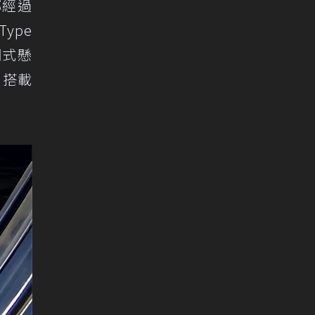
都經過
ype
調式懸
0搭載