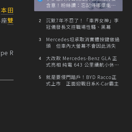
含意！粉絲讚：忘記停哪還能幫
是
本田
忙找車
4座
雙
沉默7年不忍了！「車界女神」李
冠儀發長文控職場性騷、黑幕
？
Mercedes坦承取消實體按鍵做過
頭 但車內大螢幕不會因此消失
pe R
大改款 Mercedes-Benz GLA 正
式亮相 純電 643 公里續航小休
旅！
就是要侵門踏戶！BYD Racco正
式上市 正面迎戰日系K-Car霸主