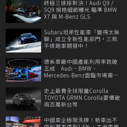
終極三排座對決！Audi Q9 /
SQ9 規格細節曝光 瞄準 BMW
X7 與 M-Benz GLS
Subaru坦承性能車「變得太無
聊」成立全新性能部門，三款
手排跑車開發中！
德系車廠中國產能利用率跌破
五成 Audi、BMW、
Mercedes-Benz面臨市場需求
轉變
史上最貴全球限量Corolla
TOYOTA GRMN Corolla要價破
兩百萬新台幣
中國車企極限洗牌！新車出不
停利潤率僅剩1.5%，主流車廠