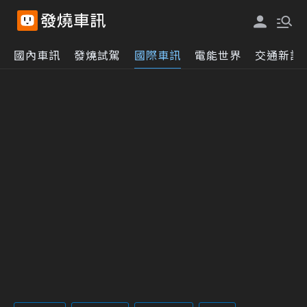
國內車訊
發燒試駕
國際車訊
電能世界
交通新訊