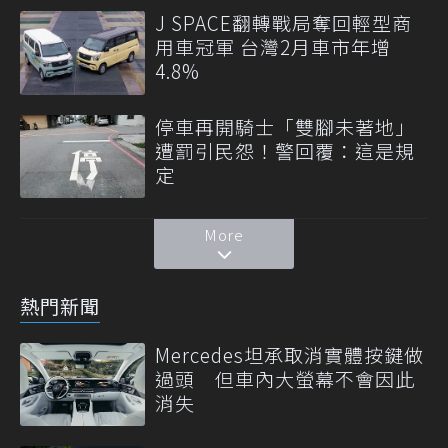
J SPACE翻轉戰局奪回輕型商
用車冠軍 台灣2月車市年增
4.8%
停車再開騎士「雙腳未著地」
遭罰引民怨！警回覆：這是規
定
More
熱門新聞
Mercedes坦承取消實體按鍵做
過頭 但車內大螢幕不會因此
消失