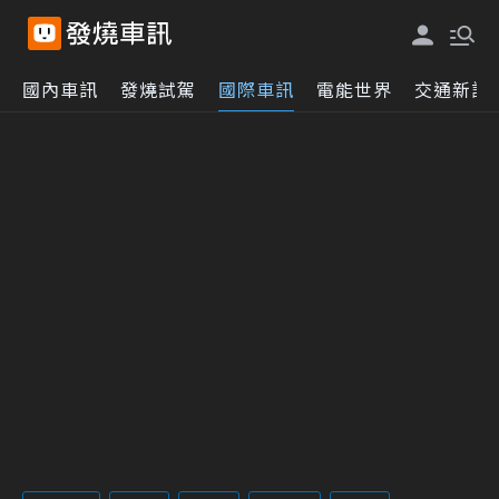
國內車訊
發燒試駕
國際車訊
電能世界
交通新訊