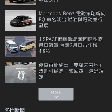
Mercedes-Benz 電動策略轉向
EQ 命名淡出 燃油與電動並行
發展
J SPACE翻轉戰局奪回輕型商
用車冠軍 台灣2月車市年增
4.8%
停車再開騎士「雙腳未著地」
遭罰引民怨！警回覆：這是規
定
More
熱門新聞