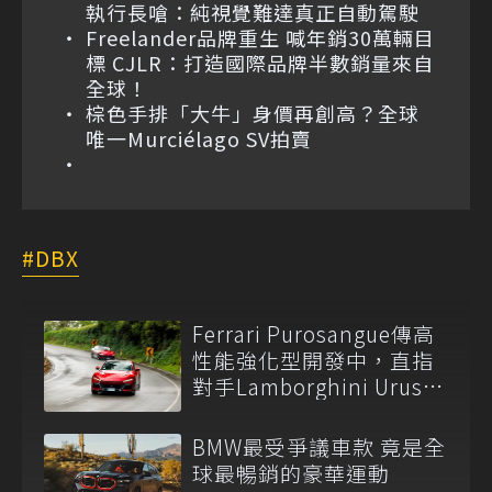
執行長嗆：純視覺難達真正自動駕駛
Freelander品牌重生 喊年銷30萬輛目
標 CJLR：打造國際品牌半數銷量來自
全球！
棕色手排「大牛」身價再創高？全球
唯一Murciélago SV拍賣
DBX
Ferrari Purosangue傳高
性能強化型開發中，直指
對手Lamborghini Urus
Performante！
BMW最受爭議車款 竟是全
球最暢銷的豪華運動