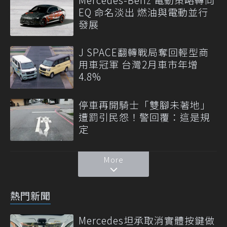
EQ 命名淡出 燃油與電動並行
發展
J SPACE翻轉戰局奪回輕型商
用車冠軍 台灣2月車市年增
4.8%
停車再開騎士「雙腳未著地」
遭罰引民怨！警回覆：這是規
定
More
熱門新聞
Mercedes坦承取消實體按鍵做