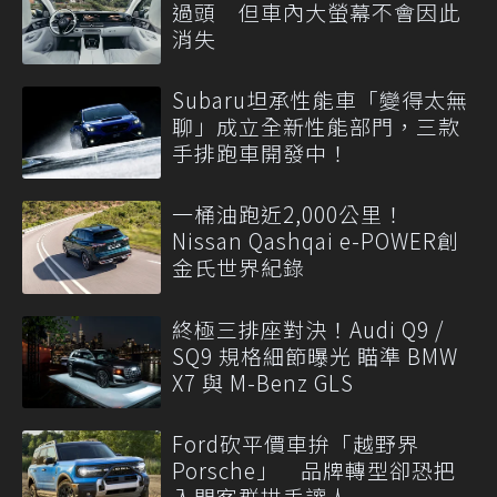
過頭 但車內大螢幕不會因此
消失
Subaru坦承性能車「變得太無
聊」成立全新性能部門，三款
手排跑車開發中！
一桶油跑近2,000公里！
Nissan Qashqai e-POWER創
金氏世界紀錄
終極三排座對決！Audi Q9 /
SQ9 規格細節曝光 瞄準 BMW
X7 與 M-Benz GLS
Ford砍平價車拚「越野界
Porsche」 品牌轉型卻恐把
入門客群拱手讓人