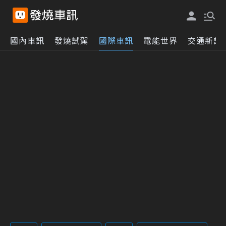
國內車訊
發燒試駕
國際車訊
電能世界
交通新訊