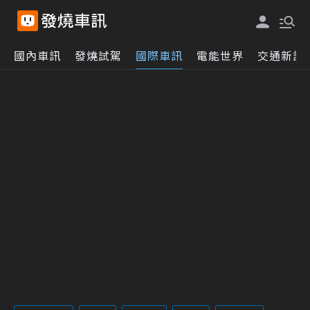
國內車訊
發燒試駕
國際車訊
電能世界
交通新訊