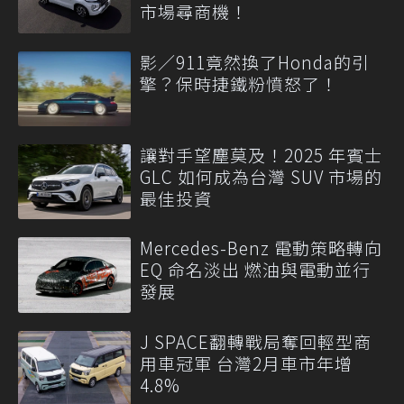
市場尋商機！
影／911竟然換了Honda的引
擎？保時捷鐵粉憤怒了！
讓對手望塵莫及！2025 年賓士
GLC 如何成為台灣 SUV 市場的
最佳投資
Mercedes-Benz 電動策略轉向
EQ 命名淡出 燃油與電動並行
發展
J SPACE翻轉戰局奪回輕型商
用車冠軍 台灣2月車市年增
4.8%