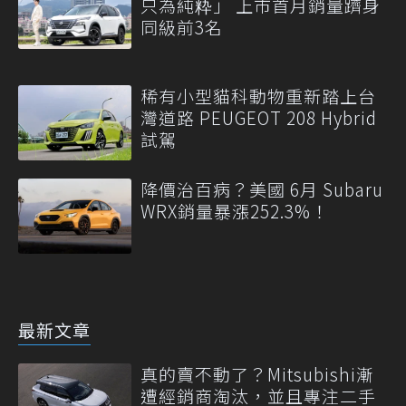
只為純粋」 上市首月銷量躋身
同級前3名
稀有小型貓科動物重新踏上台
灣道路 PEUGEOT 208 Hybrid
試駕
降價治百病？美國 6月 Subaru
WRX銷量暴漲252.3%！
最新文章
真的賣不動了？Mitsubishi漸
遭經銷商淘汰，並且專注二手