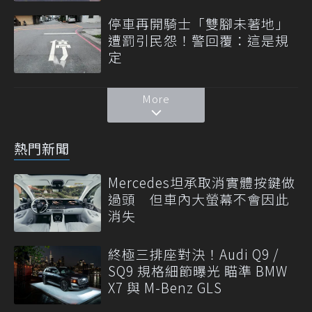
停車再開騎士「雙腳未著地」
遭罰引民怨！警回覆：這是規
定
More
熱門新聞
Mercedes坦承取消實體按鍵做
過頭 但車內大螢幕不會因此
消失
終極三排座對決！Audi Q9 /
SQ9 規格細節曝光 瞄準 BMW
X7 與 M-Benz GLS